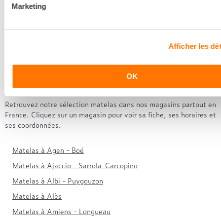
Marketing
répond à vos besoins en matière de confort et de soutien.
Retrouvez nos
magasins Grand Litier partout en France
.
Afficher les dét
Matelas dans nos magasins Grand
OK
Litier
Retrouvez notre sélection matelas dans nos magasins partout en
France. Cliquez sur un magasin pour voir sa fiche, ses horaires et
ses coordonnées.
Matelas à Agen - Boé
Matelas à Ajaccio - Sarrola-Carcopino
Matelas à Albi - Puygouzon
Matelas à Alès
Matelas à Amiens - Longueau