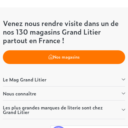
Venez nous rendre visite dans un de
nos 130 magasins Grand Litier
partout en France !
Nos magasins
Le Mag Grand Litier
Bien-être
Nous connaître
Conseils literie
Tous les articles du Mag
Qui sommes-nous ?
Les plus grandes marques de literie sont chez
Grand Litier
Tous nos guides
Nos valeurs
Nos engagements
Tempur
On recrute ! 👋