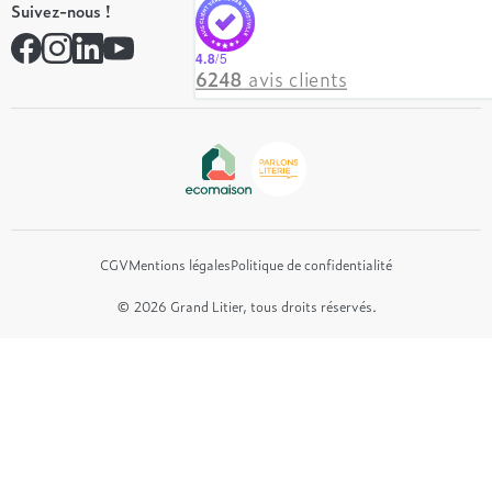
Suivez-nous !
André Renault
Rejoindre notre réseau
Simmons
Contactez-nous
4.8
/5
Hôtel & Lodge
6248
avis clients
Beautyrest Luxury
Epeda
Tréca
Et bien plus encore...
CGV
Mentions légales
Politique de confidentialité
© 2026 Grand Litier, tous droits réservés.