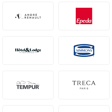
Andre Renault
Epeda
Hôtel & Lodge
Simmons
Tempur
Treca