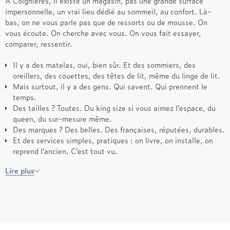
À Coignières, il existe un magasin, pas une grande surface
impersonnelle, un vrai lieu dédié au sommeil, au confort. Là-
bas, on ne vous parle pas que de ressorts ou de mousse. On
vous écoute. On cherche avec vous. On vous fait essayer,
comparer, ressentir.
Il y a des matelas, oui, bien sûr. Et des sommiers, des
oreillers, des couettes, des têtes de lit, même du linge de lit.
Mais surtout, il y a des gens. Qui savent. Qui prennent le
temps.
Des tailles ? Toutes. Du king size si vous aimez l’espace, du
queen, du sur-mesure même.
Des marques ? Des belles. Des françaises, réputées, durables.
Et des services simples, pratiques : on livre, on installe, on
reprend l’ancien. C’est tout vu.
Lire plus
Changer de literie, ce n’est pas un luxe. C’est une façon de
prendre soin de soi. Et parfois, ça commence par pousser la
bonne porte.
Bien choisir sa literie à