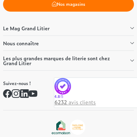
Nos magasins
Le Mag Grand Litier
Bien-être
Nous connaître
Conseils literie
Tous les articles du Mag
Qui sommes-nous ?
Les plus grandes marques de literie sont chez
Grand Litier
Tous nos guides
Nos valeurs
Nos engagements
Tempur
On recrute ! 👋
Suivez-nous !
André Renault
Rejoindre notre réseau
Simmons
Contactez-nous
4.8
/5
Hôtel & Lodge
6232
avis clients
Beautyrest Luxury
Epeda
Tréca
Et bien plus encore...