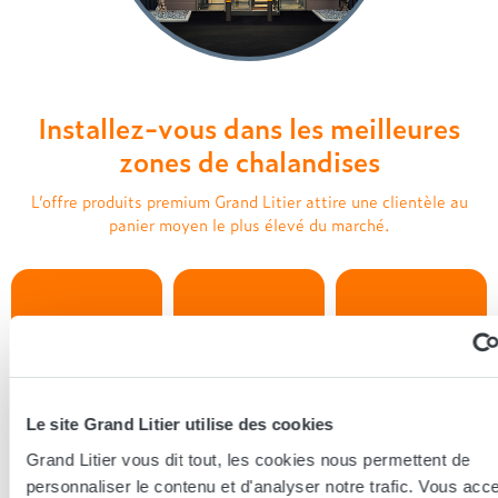
Treca
Installez-vous dans les meilleures
zones de chalandises
L’offre produits premium Grand Litier attire une clientèle au
panier moyen le plus élevé du marché.
Le site Grand Litier utilise des cookies
Concept
Chiffre d’affaires
Panier moyen
Grand Litier vous dit tout, les cookies nous permettent de
1 950 €
au mètre carré
merchandising
2 600 €
personnaliser le contenu et d'analyser notre trafic. Vous acc