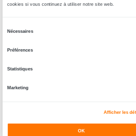
innovant
cookies si vous continuez à utiliser notre site web.
Sélection
Nécessaires
du
consentement
Préférences
Statistiques
Profitez de la force d’un solide réseau
Marketing
Afficher les dét
Formations
Communication
Accompagnement
OK