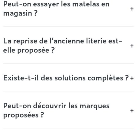
Peut-on essayer les matelas en
naturel de la colonne et un confort constant, nuit après nuit,
+
magasin ?
pour un repos de qualité durable.
Les équipements disponibles
La reprise de l’ancienne literie est-
dans votre magasin de literie
+
elle proposée ?
à Castres
Existe-t-il des solutions complètes ?
Le magasin propose une offre complète pour aménager l’espace
+
nuit avec des produits conçus pour allier fonctionnalité,
durabilité et bien-être.
Peut-on découvrir les marques
Matelas : technologies, accueil et
+
proposées ?
soutien adaptés
Ressorts ensachés pour une excellente isolation des