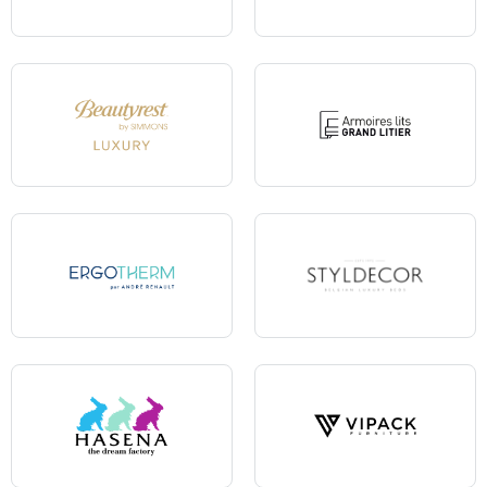
Convertibles Grand Litier
L'Atelier
Beautyrest Luxury
Armoire-lit Grand Litier
Ergotherm
Styldecor