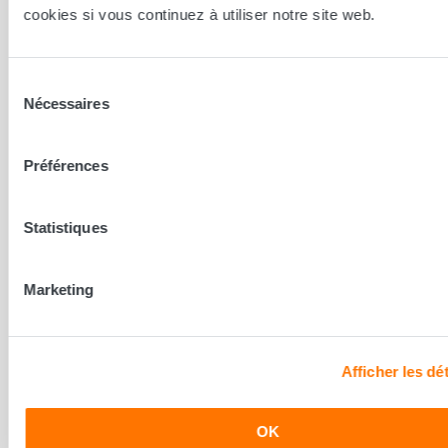
cookies si vous continuez à utiliser notre site web.
Sélection
Nécessaires
du
consentement
Préférences
Statistiques
Marketing
Albi - Puygouzon
ALBI-PUYGOUZON 81990
5
/ 5 sur 1 avis
Afficher les dét
OK