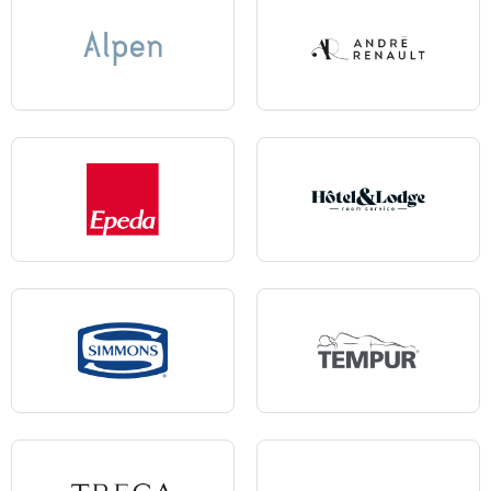
Alpen
Andre Renault
Epeda
Hôtel & Lodge
Simmons
Tempur