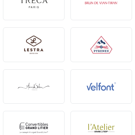
Treca
Brun de Vian-Tiran
Lestra
Pyrenex
Anne de Solène
Velfont