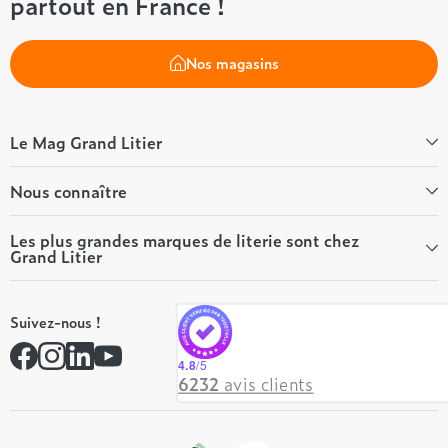
partout en France !
Nos magasins
Le Mag Grand Litier
Bien-être
Nous connaître
Conseils literie
Tous les articles du Mag
Qui sommes-nous ?
Les plus grandes marques de literie sont chez
Grand Litier
Tous nos guides
Nos valeurs
Nos engagements
Tempur
On recrute ! 👋
Suivez-nous !
André Renault
Rejoindre notre réseau
Simmons
Contactez-nous
4.8
/5
Hôtel & Lodge
6232
avis clients
Beautyrest Luxury
Epeda
Tréca