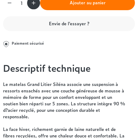
Entre 1000 et 1500€
Simmons
+ de 500€
+ de 1500€
Ajouter au panier
- de 1000€
+ de 1500€
Nos sommiers par prix
Entre 1000 et 1500€
Envie de l’essayer ?
+ de 1500€
- de 1000€
Entre 1000 et 1500€
Nos matelas par marque
+ de 1000€
Paiement sécurisé
Alpen
André Renault
Descriptif technique
Beautyrest Luxury
Epeda
Ergotherm
Le matelas Grand Litier Siléna associe une suspension à
ressorts ensachés avec une couche généreuse de mousse à
Grand Litier
mémoire de forme pour un confort enveloppant et un
Hotel & Lodge
soutien bien réparti sur 5 zones. La structure intègre 90 %
Simmons
d?acier recyclé, pour une conception durable et
Styldecor
responsable.
Technilat
La face hiver, richement garnie de laine naturelle et de
Tempur
fibres recyclées, offre une chaleur douce et confortable. La