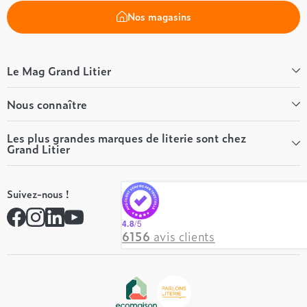
Nos magasins
Le Mag Grand Litier
Bien-être
Nous connaître
Conseils literie
Tous les articles du Mag
Qui sommes-nous ?
Les plus grandes marques de literie sont chez
Grand Litier
Tous nos guides
Nos valeurs
Nos engagements
Tempur
On recrute ! 👋
Suivez-nous !
André Renault
Rejoindre notre réseau
Simmons
Contactez-nous
4.8
/5
Hôtel & Lodge
6156
avis clients
Beautyrest Luxury
Epeda
Tréca
Et bien plus encore...