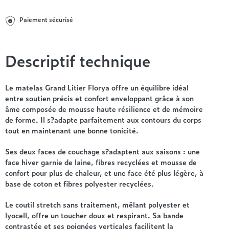
Entre 1000 et 1500€
Simmons
+ de 500€
+ de 1500€
- de 1000€
+ de 1500€
Paiement sécurisé
Nos sommiers par prix
Entre 1000 et 1500€
+ de 1500€
- de 1000€
Descriptif technique
Entre 1000 et 1500€
Nos matelas par marque
+ de 1000€
Alpen
Le matelas Grand Litier Florya offre un équilibre idéal
André Renault
entre soutien précis et confort enveloppant grâce à son
âme composée de mousse haute résilience et de mémoire
Beautyrest Luxury
de forme. Il s?adapte parfaitement aux contours du corps
Epeda
tout en maintenant une bonne tonicité.
Ergotherm
Grand Litier
Ses deux faces de couchage s?adaptent aux saisons : une
face hiver garnie de laine, fibres recyclées et mousse de
Hotel & Lodge
confort pour plus de chaleur, et une face été plus légère, à
Simmons
base de coton et fibres polyester recyclées.
Styldecor
Technilat
Le coutil stretch sans traitement, mêlant polyester et
lyocell, offre un toucher doux et respirant. Sa bande
Tempur
contrastée et ses poignées verticales facilitent la