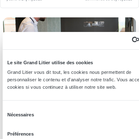
Le site Grand Litier utilise des cookies
Grand Litier vous dit tout, les cookies nous permettent de
personnaliser le contenu et d'analyser notre trafic. Vous acc
cookies si vous continuez à utiliser notre site web.
Sélection
Essayer en magasin
Nécessaires
du
consentement
Préférences
Nos conseillers spécialistes du bien-être sont à votre disposition