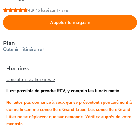
Entre 1000 et 1500€
Simmons
+ de 500€
+ de 1500€
- de 1000€
+ de 1500€
4.9
/ 5 basé sur 17 avis
Nos sommiers par prix
Entre 1000 et 1500€
Appeler le magasin
+ de 1500€
- de 1000€
Entre 1000 et 1500€
Nos matelas par marque
Plan
+ de 1000€
Obtenir l’itinéraire
Alpen
André Renault
Horaires
Beautyrest Luxury
Epeda
Consulter les horaires >
Ergotherm
Il est possible de prendre RDV, y compris les lundis matin.
Grand Litier
Hotel & Lodge
Ne faites pas confiance à ceux qui se présentent spontanément à
Simmons
domicile comme conseillers Grand Litier.
Les conseillers Grand
Styldecor
Litier ne se déplacent que sur demande. Vérifiez auprès de votre
Technilat
magasin.
Tempur