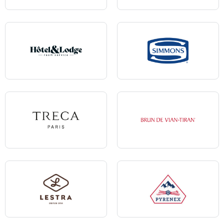
Andre Renault
Epeda
Hôtel & Lodge
Simmons
Treca
Brun de Vian-Tiran
Lestra
Pyrenex