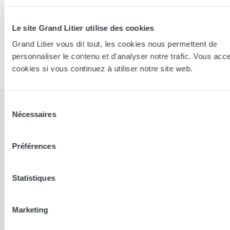
CLAUDE BUCH C.
5.0/5
Le site Grand Litier utilise des cookies
Excellent accueil et grande qualité des conseils.
Grand Litier vous dit tout, les cookies nous permettent de
personnaliser le contenu et d'analyser notre trafic. Vous acc
publié le
19/07/2026
cookies si vous continuez à utiliser notre site web.
Sélection
Nécessaires
du
consentement
Nos magasins à proximité
Préférences
Statistiques
Marketing