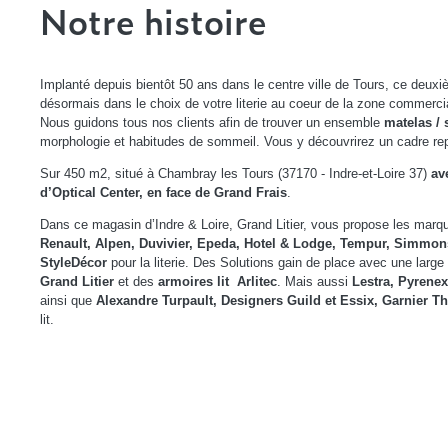
Notre histoire
Implanté depuis bientôt 50 ans dans le centre ville de Tours, ce deux
désormais dans le choix de votre literie au coeur de la zone commerc
Nous guidons tous nos clients afin de trouver un ensemble
matelas /
morphologie et habitudes de sommeil. Vous y découvrirez un cadre repo
Sur 450 m2, situé à Chambray les Tours (37170 - Indre-et-Loire 37)
av
d’Optical Center, en face de Grand Frais
.
Dans ce magasin d’Indre & Loire, Grand Litier, vous propose les marq
Renault, Alpen, Duvivier, Epeda, Hotel & Lodge, Tempur, Simmons
StyleDécor
pour la literie. Des Solutions gain de place avec une lar
Grand Litier
et des
armoires lit Arlitec
. Mais aussi
Lestra, Pyrenex
ainsi que
Alexandre Turpault, Designers Guild et Essix, Garnier T
lit.