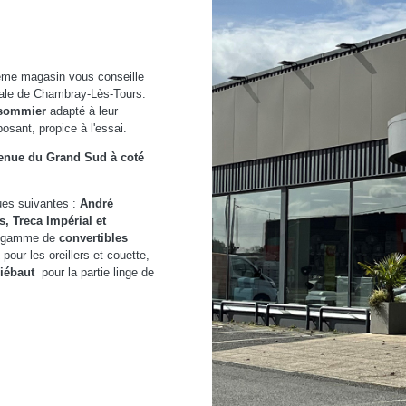
ième magasin vous conseille
iale de Chambray-Lès-Tours.
 sommier
adapté à leur
sant, propice à l'essai.
enue du Grand Sud à coté
ues suivantes :
André
, Treca Impérial et
ge gamme de
convertibles
pour les oreillers et couette,
hiébaut
pour la partie linge de