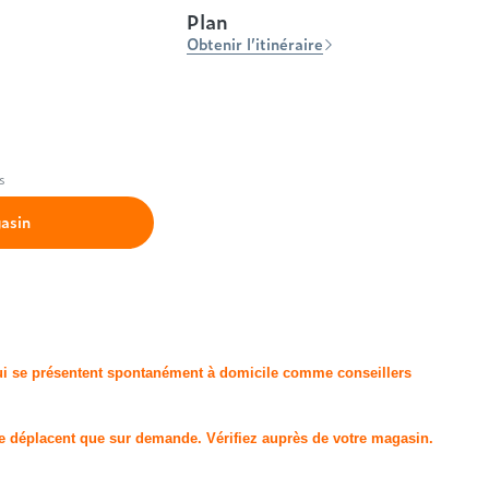
Plan
Simmons
Entre 1000 et 1500€
Obtenir l’itinéraire
Styldecor
+ de 1000€
Technilat
Tempur
Treca
s
asin
qui se présentent spontanément à domicile comme conseillers
se déplacent que sur demande. Vérifiez auprès de votre magasin.