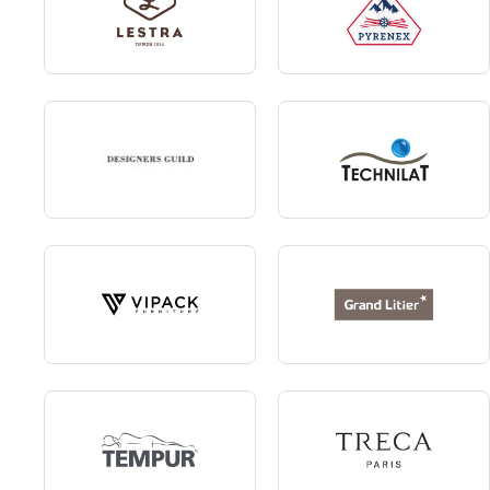
Lestra
Pyrenex
Designers Guild
Technilat
Vipack
Grand Litier