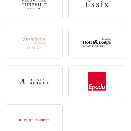
Alexandre Turpault
Essix
Beautyrest Luxury
Hotel & Lodge - Linge de lit
Andre Renault
Epeda