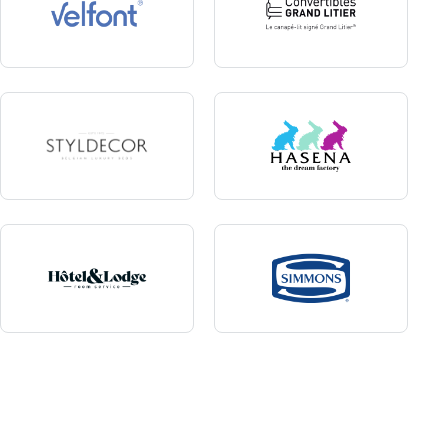
Velfont
Convertibles Grand Litier
Styldecor
Hasena
Hôtel & Lodge
Simmons