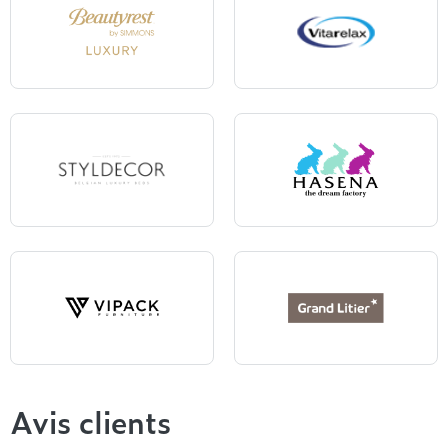
Beautyrest Luxury
Vitarelax
Styldecor
Hasena
Vipack
Grand Litier
Avis clients