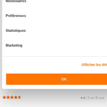
Nécessaires
du
consentement
Préférences
Statistiques
Marketing
Afficher les dét
OK
Chennevières-sur-Marne
CHENNEVIERES-SUR-MARNE 94430
4.6
/ 5 sur 31 avis