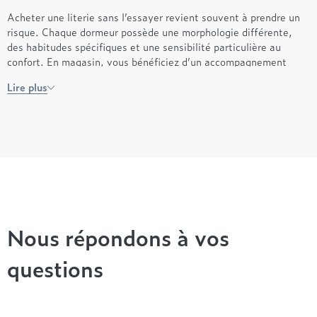
Acheter une literie sans l’essayer revient souvent à prendre un
risque. Chaque dormeur possède une morphologie différente,
des habitudes spécifiques et une sensibilité particulière au
confort. En magasin, vous bénéficiez d’un accompagnement
humain et précis, indispensable pour faire le bon choix.
Lire plus
Une zone commerciale facile d’accès
en Seine-et-Marne
Situé à Claye-Souilly, le magasin profite d’un emplacement
pratique, facilement accessible depuis les communes
environnantes. Cette localisation permet de venir tester
tranquillement plusieurs solutions de couchage, dans un
Nous répondons à vos
environnement calme, sans contrainte de temps ni de pression.
questions
Un accompagnement personnalisé
pour améliorer vos nuits