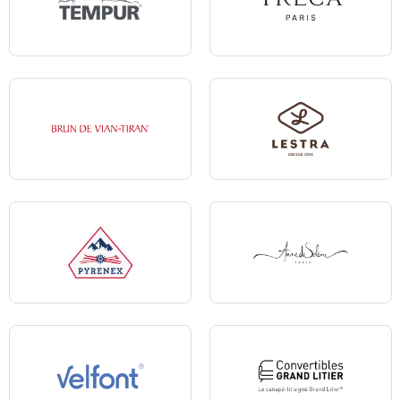
Tempur
Treca
Brun de Vian-Tiran
Lestra
Pyrenex
Anne de Solène