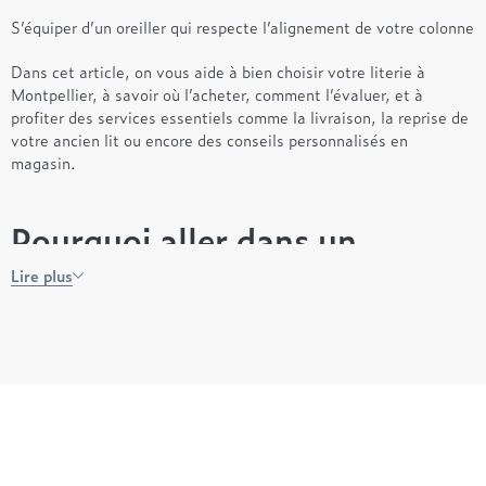
S’équiper d’un oreiller qui respecte l’alignement de votre colonne
Dans cet article, on vous aide à bien choisir votre literie à
Montpellier, à savoir où l’acheter, comment l’évaluer, et à
profiter des services essentiels comme la livraison, la reprise de
votre ancien lit ou encore des conseils personnalisés en
magasin.
Pourquoi aller dans un
magasin de literie à
Lire plus
Montpellier ?
Acheter sa literie sur internet ? C’est tentant. Mais est-ce
vraiment une bonne idée pour un produit aussi personnel que le
sommeil ?
En magasin, vous testez. Vous ressentez. Vous comparez. Vous