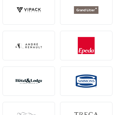
Vipack
Grand Litier
Andre Renault
Epeda
Hôtel & Lodge
Simmons