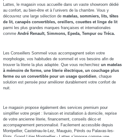
Lattes, le magasin vous accueille dans un vaste showroom dédié
au confort, au bien-être et à l’univers de la chambre. Vous y
découvrez une large sélection de
matelas, sommiers, lits, têtes
de lit, canapés convertibles, oreillers, couettes et linge de lit
parmi les plus grandes marques françaises et internationales
comme
André Renault, Simmons, Epeda, Tempur ou Tréca.
Les Conseillers Sommeil vous accompagnent selon votre
morphologie, vos habitudes de sommeil et vos besoins afin de
trouver la literie la plus adaptée. Que vous recherchiez
un
matelas
à mémoire de forme, une literie électrique, un couchage plus
ferme ou un convertible pour un usage quotidien
, chaque
solution est pensée pour améliorer durablement votre confort de
nuit.
Le magasin propose également des services premium pour
simplifier votre projet : livraison et installation à domicile, reprise
de votre ancienne literie, financement, conseils déco et
accompagnement personnalisé. Facilement accessible depuis
Montpellier, Castelnau-le-Lez, Mauguio, Pérols ou Palavas-les-
Flots, Grand Litier Montpellier - Lattes s’impose comme une