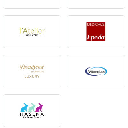
Velfont
Convertibles Grand Litier
L'Atelier
Epeda Dédicace
Beautyrest Luxury
Vitarelax