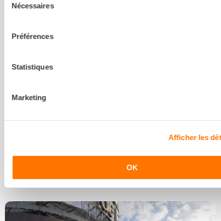
Nécessaires
du
consentement
Préférences
Statistiques
Marketing
Afficher les dét
Montbéliard - Voujeaucourt
VOUJEAUCOURT 25420
OK
4.9
/ 5 sur 16 avis