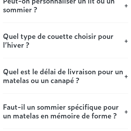
Peut-on personnaliser un lit ou un
+
sommier ?
Pour un accueil douillet et une nuit paisible, notre offre
d’accessoires de literie comprend :
Oreillers ergonomiques ou classiques
Couettes toutes saisons ou très chaudes
Quel type de couette choisir pour
Draps, linge de lit, taies, coussins décoratifs
+
l’hiver ?
Têtes de lit design, disponibles dans une variété de couleurs
et textures
Nous mettons à votre disposition des articles qui transforment
Quel est le délai de livraison pour un
votre chambre en un cocon de douceur.
+
matelas ou un canapé ?
Meubles et canapés
convertibles : votre chambre,
Faut-il un sommier spécifique pour
+
votre univers
un matelas en mémoire de forme ?