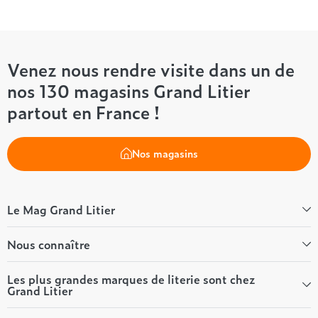
Venez nous rendre visite dans un de
nos 130 magasins Grand Litier
partout en France !
Nos magasins
Le Mag Grand Litier
Bien-être
Nous connaître
Conseils literie
Tous les articles du Mag
Qui sommes-nous ?
Les plus grandes marques de literie sont chez
Grand Litier
Tous nos guides
Nos valeurs
Nos engagements