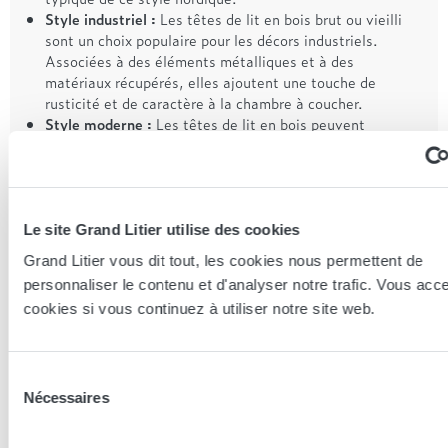
Style industriel :
Les têtes de lit en bois brut ou vieilli
sont un choix populaire pour les décors industriels.
Associées à des éléments métalliques et à des
matériaux récupérés, elles ajoutent une touche de
rusticité et de caractère à la chambre à coucher.
Style moderne :
Les têtes de lit en bois peuvent
également être intégrées dans des intérieurs modernes.
Optez pour des designs épurés et des finitions lisses
pour créer un contraste intéressant avec le reste de la
décoration contemporaine de la chambre à coucher.
Style traditionnel :
Les têtes de lit en bois sculpté ou
Le site Grand Litier utilise des cookies
orné sont parfaites pour les décors traditionnels.
Grand Litier vous dit tout, les cookies nous permettent de
Associées à des meubles classiques et à des textiles
personnaliser le contenu et d'analyser notre trafic. Vous acc
richement texturés, elles ajoutent une touche
cookies si vous continuez à utiliser notre site web.
d'élégance intemporelle à la chambre à coucher.
Les têtes de lit bois : pour quel
Sélection
type de lit ?
Nécessaires
du
Les têtes de lit en bois sont polyvalentes et peuvent être
consentement
utilisées avec différents types de lits, qu'il s'agisse de lits