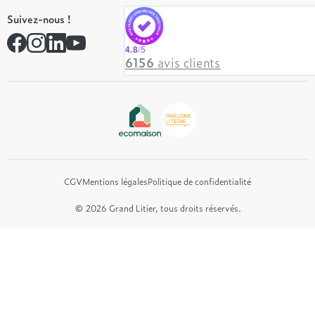
Tempur
On recrute ! 👋
Suivez-nous !
André Renault
Rejoindre notre réseau
Simmons
Contactez-nous
4.8
/5
Hôtel & Lodge
6156
avis clients
Beautyrest Luxury
Epeda
Tréca
Et bien plus encore...
CGV
Mentions légales
Politique de confidentialité
© 2026 Grand Litier, tous droits réservés.