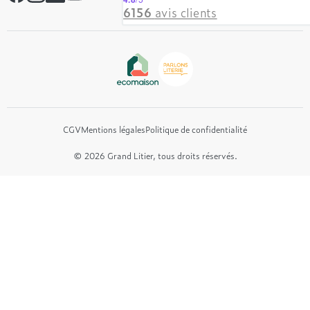
Hôtel & Lodge
6156
avis clients
Beautyrest Luxury
Epeda
Tréca
Et bien plus encore...
CGV
Mentions légales
Politique de confidentialité
© 2026 Grand Litier, tous droits réservés.