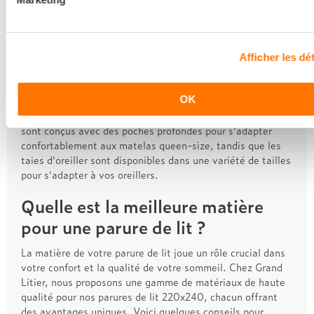
taies d'oreiller
Pour compléter votre parure de linge de lit 220x240, nous
proposons une sélection de draps plats, de draps housse
Afficher les dét
et de taies d'oreiller parfaitement adaptés à votre lit
queen-size. Nos draps plats sont disponibles dans des
dimensions standard, offrant une couche supplémentaire
OK
de confort et de chaleur pendant la nuit. Les draps housse
sont conçus avec des poches profondes pour s'adapter
confortablement aux matelas queen-size, tandis que les
taies d'oreiller sont disponibles dans une variété de tailles
pour s'adapter à vos oreillers.
Quelle est la meilleure matière
pour une parure de lit ?
La matière de votre parure de lit joue un rôle crucial dans
votre confort et la qualité de votre sommeil. Chez Grand
Litier, nous proposons une gamme de matériaux de haute
qualité pour nos parures de lit 220x240, chacun offrant
des avantages uniques. Voici quelques conseils pour