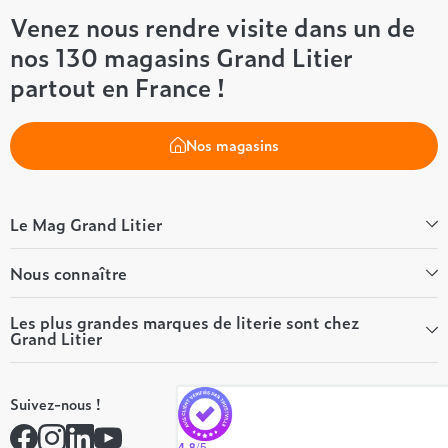
Venez nous rendre visite dans un de
nos 130 magasins Grand Litier
partout en France !
Nos magasins
Le Mag Grand Litier
Bien-être
Nous connaître
Conseils literie
Tous les articles du Mag
Qui sommes-nous ?
Les plus grandes marques de literie sont chez
Grand Litier
Tous nos guides
Nos valeurs
Nos engagements
Tempur
On recrute ! 👋
Suivez-nous !
André Renault
Rejoindre notre réseau
Simmons
Contactez-nous
4.8
/5