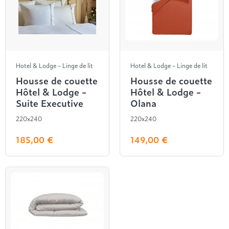
Entre 1000 et 1500€
Simmons
+ de 500€
+ de 1500€
- de 1000€
+ de 1500€
Nos sommiers par prix
Entre 1000 et 1500€
+ de 1500€
- de 1000€
Entre 1000 et 1500€
Hotel & Lodge - Linge de lit
Hotel & Lodge - Linge de lit
Nos matelas par marque
+ de 1000€
Housse de couette
Housse de couette
Alpen
Hôtel & Lodge -
Hôtel & Lodge -
André Renault
Suite Executive
Olana
Beautyrest Luxury
220x240
220x240
Epeda
Ergotherm
185,00 €
149,00 €
Grand Litier
Hotel & Lodge
Simmons
Styldecor
Technilat
Tempur