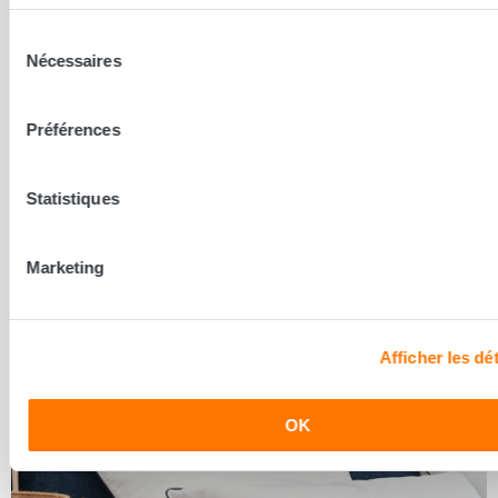
Sélection
Nécessaires
du
consentement
Préférences
Statistiques
Marketing
L'Isle d'Abeau
L’ISLE D’ABEAU 38080
Afficher les dét
4.8
/ 5 sur 54 avis
OK