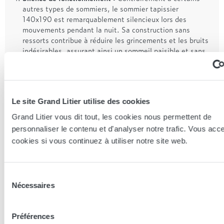
autres types de sommiers, le sommier tapissier
140x190 est remarquablement silencieux lors des
mouvements pendant la nuit. Sa construction sans
ressorts contribue à réduire les grincements et les bruits
indésirables, assurant ainsi un sommeil paisible et sans
interruption.
Polyvalence d'utilisation :
Grâce à sa taille généreuse et
à sa conception solide, le sommier tapissier 140x190
est polyvalent et peut être utilisé avec différents types
Le site Grand Litier utilise des cookies
de matelas. Il s'intègre facilement à divers cadres de lit,
Grand Litier vous dit tout, les cookies nous permettent de
des plus simples aux plus sophistiqués, offrant ainsi une
solution polyvalente pour toute chambre à coucher.
personnaliser le contenu et d'analyser notre trafic. Vous acc
cookies si vous continuez à utiliser notre site web.
Les attraits du sommier tapissier
140x190
Sélection
Le sommier tapissier 140x190 se distingue par son allure
Nécessaires
du
élégante et son confort supérieur. Revêtu d'un tissu de
consentement
qualité, il apporte une touche de luxe à votre chambre à
coucher tout en offrant un soutien ferme et uniforme à
Préférences
votre matelas. Son design épuré et sa construction