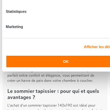
robuste assurent une longévité exceptionnelle, faisant de
ce sommier un investissement durable pour votre bien-
Statistiques
être.
Les différentes options de sommiers
Marketing
tapissiers 140x190
Notre collection Grand Litier de sommiers tapissiers
140x190 propose une variété de styles et de finitions pour
Afficher les dét
correspondre à votre esthétique personnelle. Que vous
préfériez un look contemporain avec des lignes épurées ou
un style plus classique avec des détails raffinés, nous
OK
avons le sommier tapissier parfait pour vous. Chaque
modèle est soigneusement conçu pour offrir un équilibre
parfait entre confort et élégance, vous permettant de
créer un havre de paix dans votre chambre à coucher.
Le sommier tapissier : pour qui et quels
avantages ?
L'achat d'un sommier tapissier 140x190 est idéal pour