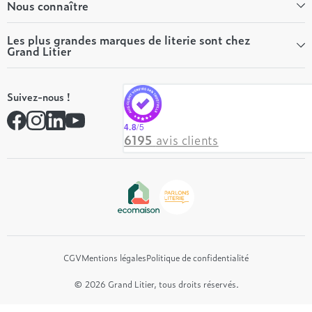
Bien-être
Nous connaître
Conseils literie
Tous les articles du Mag
Qui sommes-nous ?
Les plus grandes marques de literie sont chez
Grand Litier
Tous nos guides
Nos valeurs
Nos engagements
Tempur
On recrute ! 👋
Suivez-nous !
André Renault
Rejoindre notre réseau
Simmons
Contactez-nous
4.8
/5
Hôtel & Lodge
6195
avis clients
Beautyrest Luxury
Epeda
Tréca
Et bien plus encore...
CGV
Mentions légales
Politique de confidentialité
© 2026 Grand Litier, tous droits réservés.