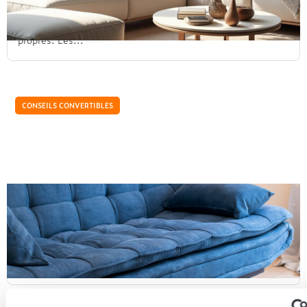
place, deux places ou trois places pour plus d'espace de
couchage, adoptent chacun des dimensions qui leur sont
propres. Les...
CONSEILS CONVERTIBLES
Canapés convertibles pour petits budgets :
comment bien choisir ?
Les canapés convertibles sont une façon intelligente
d'aménager les petits espaces en France. En combinant les
fonctions de canapé et de lit, ce meuble permet de...