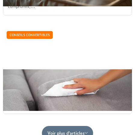
compromis,...
CONSEILS CONVERTIBLES
L’entretien de votre canapé convertible :
conseils et astuces
Votre canapé convertible est un investissement important
qui mérite un entretien régulier pour préserver son aspect
et sa durabilité. Cet article explore les...
Voir plus d’articles