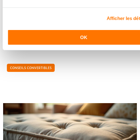
Comment bien choisir la couleur d'un canapé
convertible en fonction de votre intérieur ?
Afficher les dét
La couleur d'un canapé influence fortement l'ambiance et le
style d'une pièce. Judicieusement choisies, les couleurs de
votre mobilier peuvent transformer l'atmosphère de...
OK
CONSEILS CONVERTIBLES
Quels sont les avantages de choisir un canapé
convertible chez un spécialiste de literie ?
Choisir un canapé convertible chez un expert en literie
présente de multiples avantages. Que ce soit pour gagner
de la place ou pour profiter d'un confort optimal sans