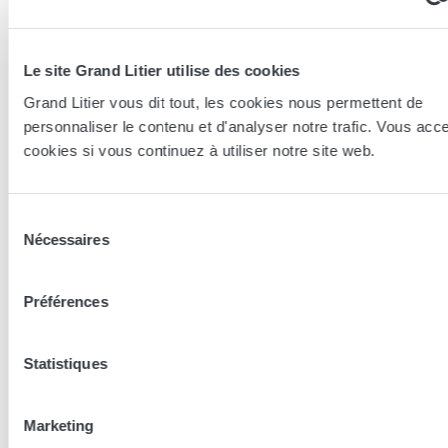
CONSEILS CONVERTIBLES
Le site Grand Litier utilise des cookies
Grand Litier vous dit tout, les cookies nous permettent de
personnaliser le contenu et d'analyser notre trafic. Vous acc
cookies si vous continuez à utiliser notre site web.
Aménagement d’un studio : intégrer un
canapé convertible efficacement
Aménager un studio de façon pratique et esthétique avec
Sélection
Nécessaires
un canapé convertible demande de la...
du
consentement
Préférences
CONSEILS CONVERTIBLES
Statistiques
Marketing