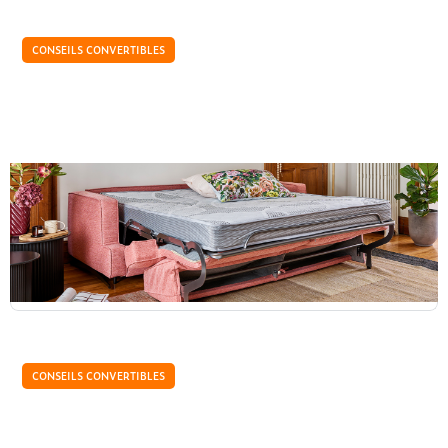
CONSEILS CONVERTIBLES
Clic-clac ou canapé convertible : lequel est
fait pour vous ?
Le clic-clac et le canapé convertible sont deux options
pratiques pour aménager une pièce avec un lit d'appoint.
Puisqu'ils répondent à un besoin similaire,...
CONSEILS CONVERTIBLES