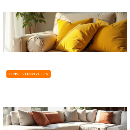
Quelle couleur associer avec un canapé
convertible beige ? Conseils et inspirations
Le canapé convertible beige apporte une touche élégante à
votre salon. Sa teinte neutre permet des associations
chromatiques infinies pour créer l'ambiance...
CONSEILS CONVERTIBLES
Dimensions de canapé-lit : quelle taille choisir
?
Les canapés-lits, qui peuvent être dans un format une