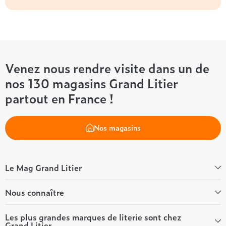
Venez nous rendre visite dans un de
nos 130 magasins Grand Litier
partout en France !
Nos magasins
Le Mag Grand Litier
Bien-être
Nous connaître
Conseils literie
Tous les articles du Mag
Qui sommes-nous ?
Les plus grandes marques de literie sont chez
Grand Litier