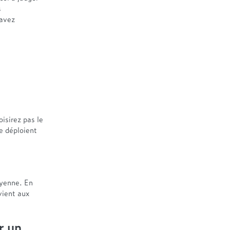
s
 avez
isirez pas le
e déploient
oyenne. En
vient aux
r un