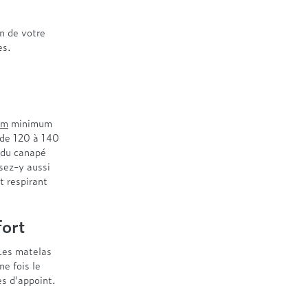
on de votre
es.
cm
minimum
 de 120 à 140
é du canapé
sez-y aussi
t respirant
fort
Les matelas
e fois le
s d'appoint.