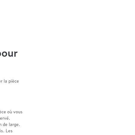
pour
r la pièce
ièce où vous
servé.
 de large.
s. Les