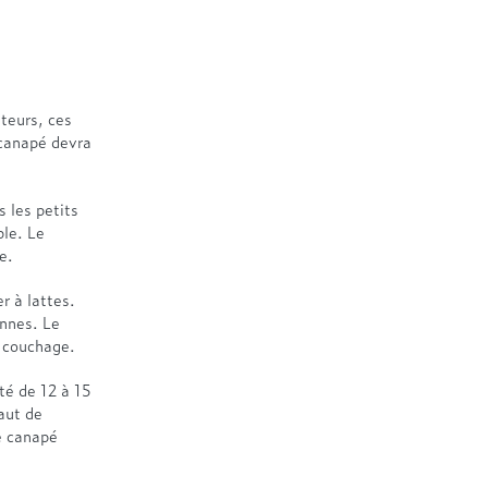
teurs, ces
 canapé devra
 les petits
ble. Le
e.
r à lattes.
onnes. Le
e couchage.
té de 12 à 15
aut de
e canapé