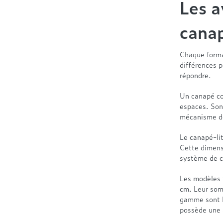
Les a
canap
Chaque format
différences p
répondre.
Un canapé con
espaces. Son
mécanisme de 
Le canapé-li
Cette dimens
système de c
Les modèles 
cm. Leur somm
gamme sont l
possède une 