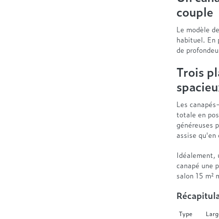
couple
Le modèle deu
habituel. En
de profondeur
Trois pl
spacieu
Les canapés-
totale en po
généreuses p
assise qu'en
Idéalement, 
canapé une p
salon 15 m² 
Récapitula
Type
Larg