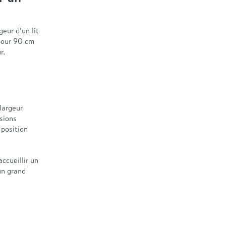
eur d'un lit
pour 90 cm
r.
largeur
sions
 position
ccueillir un
un grand