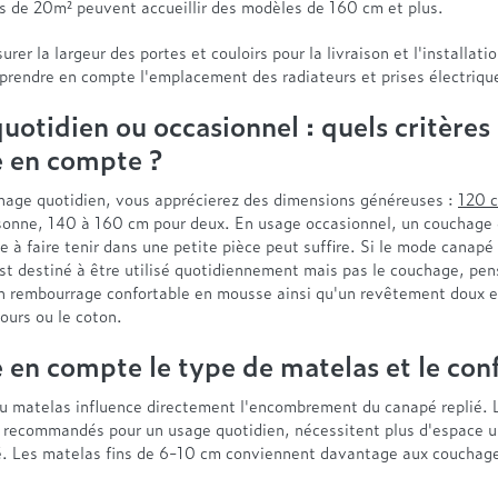
us de 20m² peuvent accueillir des modèles de 160 cm et plus.
rer la largeur des portes et couloirs pour la livraison et l'installati
 prendre en compte l'emplacement des radiateurs et prises électriqu
uotidien ou occasionnel : quels critères
 en compte ?
hage quotidien, vous apprécierez des dimensions généreuses :
120 
sonne, 140 à 160 cm pour deux. En usage occasionnel, un couchage
le à faire tenir dans une petite pièce peut suffire. Si le mode canap
st destiné à être utilisé quotidiennement mais pas le couchage, pen
un rembourrage confortable en mousse ainsi qu'un revêtement doux e
ours ou le coton.
 en compte le type de matelas et le con
du matelas influence directement l'encombrement du canapé replié. 
 recommandés pour un usage quotidien, nécessitent plus d'espace un
. Les matelas fins de 6-10 cm conviennent davantage aux couchage