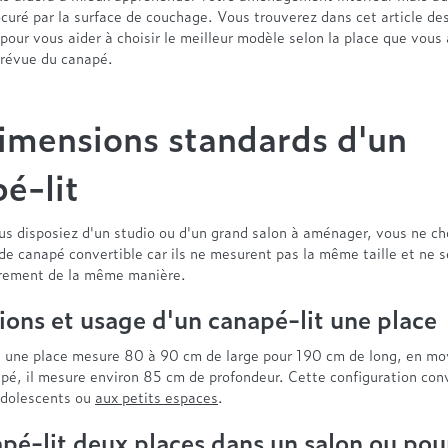
ocuré par la surface de couchage. Vous trouverez dans cet article de
pour vous aider à choisir le meilleur modèle selon la place que vous
 prévue du canapé.
imensions standards d'un
é-lit
s disposiez d'un studio ou d'un grand salon à aménager, vous ne cho
e canapé convertible car ils ne mesurent pas la même taille et ne s
rement de la même manière.
ons et usage d'un canapé-lit une place
t une place mesure 80 à 90 cm de large pour 190 cm de long, en m
apé, il mesure environ 85 cm de profondeur. Cette configuration con
adolescents ou
aux petits espaces
.
pé-lit deux places dans un salon ou pou