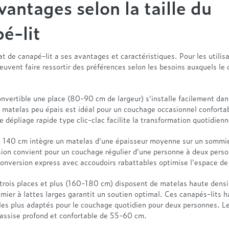
vantages selon la taille du
é-lit
 de canapé-lit a ses avantages et caractéristiques. Pour les utilisa
euvent faire ressortir des préférences selon les besoins auxquels le
vertible une place (80-90 cm de largeur) s'installe facilement dans
 matelas peu épais est idéal pour un couchage occasionnel conforta
dépliage rapide type clic-clac facilite la transformation quotidienn
t 140 cm intègre un matelas d'une épaisseur moyenne sur un sommie
ion convient pour un couchage régulier d'une personne à deux pers
onversion express avec accoudoirs rabattables optimise l'espace d
trois places et plus (160-180 cm) disposent de matelas haute densi
ier à lattes larges garantit un soutien optimal. Ces canapés-lits h
es plus adaptés pour le couchage quotidien pour deux personnes. L
assise profond et confortable de 55-60 cm.