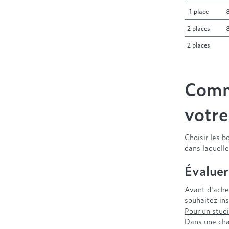
1 place
2 places
2 places
Comme
votre
Choisir les 
dans laquelle
Évaluer
Avant d'achet
souhaitez ins
Pour un stud
Dans une ch