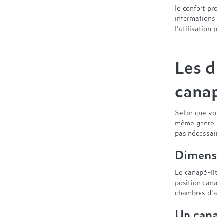
le confort pr
informations 
l'utilisation
Les d
canap
Selon que vou
même genre d
pas nécessai
Dimensi
Le canapé-li
position can
chambres d'
Un cana