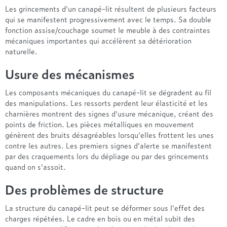
Entre 1000 et 1500€
Simmons
+ de 500€
+ de 1500€
Les grincements d'un canapé-lit résultent de plusieurs facteurs
- de 1000€
+ de 1500€
qui se manifestent progressivement avec le temps. Sa double
Nos sommiers par prix
Entre 1000 et 1500€
fonction assise/couchage soumet le meuble à des contraintes
mécaniques importantes qui accélèrent sa détérioration
+ de 1500€
- de 1000€
naturelle.
Entre 1000 et 1500€
Nos matelas par marque
+ de 1000€
Usure des mécanismes
Alpen
Les composants mécaniques du canapé-lit se dégradent au fil
André Renault
des manipulations. Les ressorts perdent leur élasticité et les
Beautyrest Luxury
charnières montrent des signes d'usure mécanique, créant des
Epeda
points de friction. Les pièces métalliques en mouvement
génèrent des bruits désagréables lorsqu'elles frottent les unes
Ergotherm
contre les autres. Les premiers signes d'alerte se manifestent
Grand Litier
par des craquements lors du dépliage ou par des grincements
Hotel & Lodge
quand on s'assoit.
Simmons
Des problèmes de structure
Styldecor
Technilat
La structure du canapé-lit peut se déformer sous l'effet des
Tempur
charges répétées. Le cadre en bois ou en métal subit des