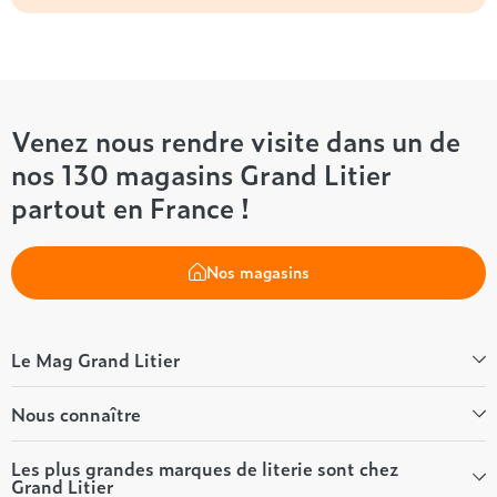
Venez nous rendre visite dans un de
nos 130 magasins Grand Litier
partout en France !
Nos magasins
Le Mag Grand Litier
Bien-être
Nous connaître
Conseils literie
Tous les articles du Mag
Qui sommes-nous ?
Les plus grandes marques de literie sont chez
Grand Litier
Tous nos guides
Nos valeurs