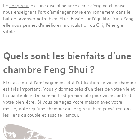
Naturel
120x190
Le
Feng Shui
est une discipline ancestrale d’origine chinoise
Composition de nos ensembles de lit
2x 100x200
2x 100x200
280x240
Nos oreillers par marque
Synthétique
140x190
nous enseignant l’art d’aménager notre environnement dans le
Nos têtes de lit par marque
Matelas + Sommier + Pieds
160x200
Brun de Vian Tiran
but de favoriser notre bien-être. Basée sur l’équilibre Yin / Yang,
Nos matelas par technologie
Nos sommiers par technologie
Notre linge de lit
Nos couettes par saison
elle nous permet d’améliorer la circulation du Chi, l’énergie
André Renault
130x190
Hotel & Lodge
vitale.
Nos ensembles de lit par marque
Ressorts
Lattes
L'Atelier
Draps housse
140x200
Lestra
4 saisons
Mémoire de forme
Relaxation
Taies
Alpen
Pyrenex
Été
Nos têtes de lit par prix
Nos convertibles par usage
Hybride
Ressort
Draps plats
André Renault
Tempur
Hiver
Quels sont les bienfaits d’une
Latex
Housse de couette
Beautyrest Luxury
- de 500€
Grand confort
Nos sommiers par usages
chambre Feng Shui ?
Mousse Haute Résilience
Protections de lit
Nos oreillers par prix
Nos couettes par marque
Ergotherm
Entre 500 et 1000€
Quotidien
Grand Litier
Sommier coffre
+ de 1000€
- de 50€
Brun de Vian Tiran
Nos matelas par confort
Nos protections de literie
Etre attentif à l’aménagement et à l’utilisation de votre chambre
Nos convertibles par marque
Hotel & Lodge
Sommier lattes apparentes
Entre 50 et 100€
Hôtel & Lodge
est très important. Vous y dormez près d’un tiers de votre vie et
Équilibré
Simmons
Sommier tapissier
Protège matelas
+ de 100€
Lestra
Convertibles Grand Litier
la qualité de votre sommeil est primordiale pour votre santé et
Ferme
Tempur
Protège oreiller
Pyrenex
L'Atelier
votre bien-être. Si vous partagez votre maison avec votre
Nos sommiers par marque
Individualisé
Treca
moitié, notez qu’une chambre au Feng Shui bien pensé renforce
les liens du couple et suscite l’amour.
Moelleux
Nos couettes par prix
Nos convertibles par prix
André Renault
Nos ensembles de lit par prix
Très ferme
Epeda
- de 300€
- de 1000€
- de 1000€
L'Atelier
Entre 300 et 500€
Entre 1000 et 1500€
Par prix