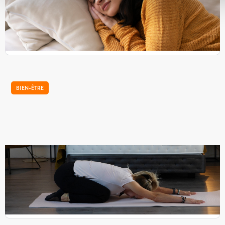
dormir ?
Les grandes chaleurs estivales ont finalement laissé leur
place à l’automne et sa fraicheur. La Nature jusqu’alors
verte et fleurie, enfin rougit et se prépare...
BIEN-ÊTRE
Notre tutoriel d'étirements pour bien dormir
Nikol, coach sportive, vous prodigue quelques notions de
yoga à faire avant le coucher pour bien dormir. Ce sont des
postures douces, adaptées à tous.