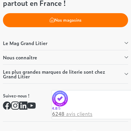
partout en France !
Nos magasins
Le Mag Grand Litier
Bien-être
Nous connaître
Conseils literie
Tous les articles du Mag
Qui sommes-nous ?
Les plus grandes marques de literie sont chez
Grand Litier
Tous nos guides
Nos valeurs
Nos engagements
Tempur
On recrute ! 👋
Suivez-nous !
André Renault
Rejoindre notre réseau
Simmons
Contactez-nous
4.8
/5
Hôtel & Lodge
6248
avis clients
Beautyrest Luxury
Epeda