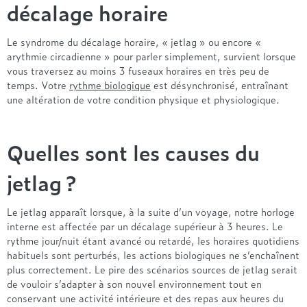
Naturel
120x190
décalage horaire
Composition de nos ensembles de lit
2x 100x200
2x 100x200
280x240
Nos oreillers par marque
Synthétique
140x190
Nos têtes de lit par marque
Matelas + Sommier + Pieds
160x200
Brun de Vian Tiran
Le syndrome du décalage horaire, « jetlag » ou encore «
Nos matelas par technologie
Nos sommiers par technologie
Notre linge de lit
Nos couettes par saison
André Renault
130x190
arythmie circadienne » pour parler simplement, survient lorsque
Hotel & Lodge
vous traversez au moins 3 fuseaux horaires en très peu de
Nos ensembles de lit par marque
Ressorts
Lattes
L'Atelier
Draps housse
140x200
Lestra
4 saisons
temps. Votre
rythme biologique
est désynchronisé, entraînant
Mémoire de forme
Relaxation
Taies
Alpen
Pyrenex
Été
une altération de votre condition physique et physiologique.
Nos têtes de lit par prix
Nos convertibles par usage
Hybride
Ressort
Draps plats
André Renault
Tempur
Hiver
Latex
Housse de couette
Beautyrest Luxury
- de 500€
Grand confort
Nos sommiers par usages
Quelles sont les causes du
Mousse Haute Résilience
Protections de lit
Nos oreillers par prix
Nos couettes par marque
Ergotherm
Entre 500 et 1000€
Quotidien
Grand Litier
Sommier coffre
+ de 1000€
- de 50€
Brun de Vian Tiran
jetlag ?
Nos matelas par confort
Nos protections de literie
Nos convertibles par marque
Hotel & Lodge
Sommier lattes apparentes
Entre 50 et 100€
Hôtel & Lodge
Équilibré
Simmons
Sommier tapissier
Protège matelas
+ de 100€
Lestra
Convertibles Grand Litier
Le jetlag apparaît lorsque, à la suite d’un voyage, notre horloge
Ferme
Tempur
Protège oreiller
Pyrenex
L'Atelier
interne est affectée par un décalage supérieur à 3 heures. Le
Nos sommiers par marque
Individualisé
Treca
rythme jour/nuit étant avancé ou retardé, les horaires quotidiens
Moelleux
habituels sont perturbés, les actions biologiques ne s’enchaînent
Nos couettes par prix
Nos convertibles par prix
André Renault
plus correctement. Le pire des scénarios sources de jetlag serait
Nos ensembles de lit par prix
Très ferme
Epeda
- de 300€
- de 1000€
de vouloir s’adapter à son nouvel environnement tout en
- de 1000€
L'Atelier
Entre 300 et 500€
Entre 1000 et 1500€
conservant une activité intérieure et des repas aux heures du
Par prix