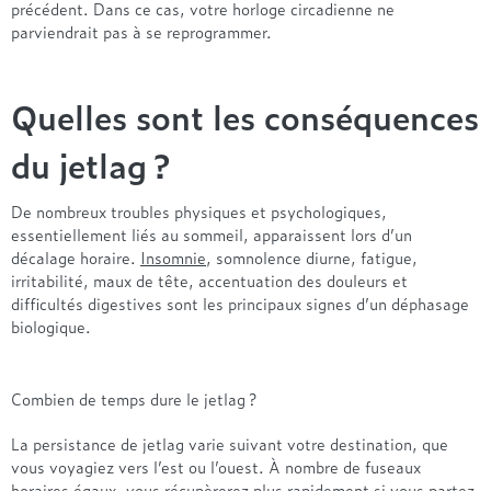
Entre 1000 et 1500€
Simmons
précédent. Dans ce cas, votre horloge circadienne ne
+ de 500€
+ de 1500€
parviendrait pas à se reprogrammer.
- de 1000€
+ de 1500€
Nos sommiers par prix
Entre 1000 et 1500€
+ de 1500€
- de 1000€
Quelles sont les conséquences
Entre 1000 et 1500€
Nos matelas par marque
du jetlag ?
+ de 1000€
Alpen
André Renault
De nombreux troubles physiques et psychologiques,
essentiellement liés au sommeil, apparaissent lors d’un
Beautyrest Luxury
décalage horaire.
Insomnie
, somnolence diurne, fatigue,
Epeda
irritabilité, maux de tête, accentuation des douleurs et
Ergotherm
difficultés digestives sont les principaux signes d’un déphasage
Grand Litier
biologique.
Hotel & Lodge
Simmons
Combien de temps dure le jetlag ?
Styldecor
Technilat
La persistance de jetlag varie suivant votre destination, que
Tempur
vous voyagiez vers l’est ou l’ouest. À nombre de fuseaux
horaires égaux, vous récupèrerez plus rapidement si vous partez