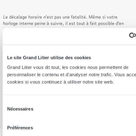
Le décalage horaire n’est pas une fatalité. Même si votre
horloge interne peine à suivre, il est tout à fait possible d’en
limiter les effets avec un peu d’anticipation et de bon sens.
L’essentiel est de préparer son corps au changement : s’exposer
à la lumière au bon moment, bouger, manger léger, boire de
l’eau… et surtout, respecter ses sensations.
Le site Grand Litier utilise des cookies
Chez Grand Litier, nous savons à quel point le sommeil est
précieux, en voyage comme au quotidien. Une bonne
Grand Litier vous dit tout, les cookies nous permettent de
récupération commence aussi par de bonnes habitudes et un bon
personnaliser le contenu et d'analyser notre trafic. Vous acc
lit. C’est pourquoi nos Conseillers Sommeil vous accompagnent
cookies si vous continuez à utiliser notre site web.
chaque jour pour vous aider à mieux dormir, chez vous comme à
l’autre bout du monde.
Sélection
Alors, que vous partiez vers l’est ou vers l’ouest, prenez soin de
Nécessaires
du
vous, écoutez votre corps… et surtout, bon voyage !
consentement
Préférences