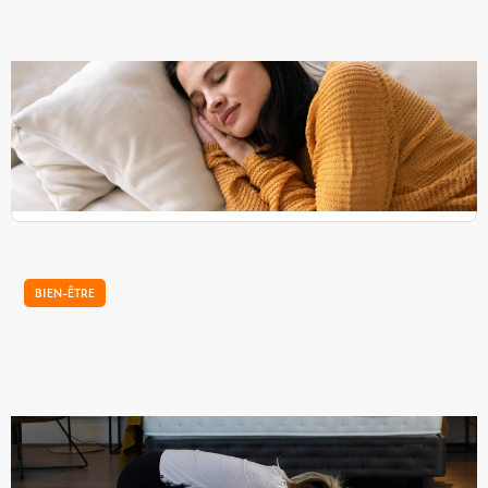
Changement de saison : Comment bien
dormir ?
Les grandes chaleurs estivales ont finalement laissé leur
place à l’automne et sa fraicheur. La Nature jusqu’alors
verte et fleurie, enfin rougit et se prépare...
BIEN-ÊTRE
Notre tutoriel d'étirements pour bien dormir
Nikol, coach sportive, vous prodigue quelques notions de