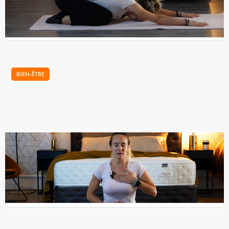
yoga à faire avant le coucher pour bien dormir. Ce sont des
postures douces, adaptées à tous.
BIEN-ÊTRE
Notre tutoriel de relaxation pour bien dormir
Nikol, coach sportive, vous propose quelques techniques
de respiration à faire avant le coucher pour bien dormir. Ce
sont des exercices simples, adaptées à tous.
...