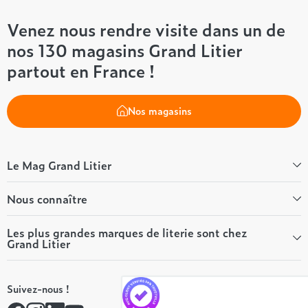
Venez nous rendre visite dans un de
nos 130 magasins Grand Litier
partout en France !
Nos magasins
Le Mag Grand Litier
Bien-être
Nous connaître
Conseils literie
Tous les articles du Mag
Qui sommes-nous ?
Les plus grandes marques de literie sont chez
Grand Litier
Tous nos guides
Nos valeurs
Nos engagements
Tempur
On recrute ! 👋
Suivez-nous !
André Renault
Rejoindre notre réseau