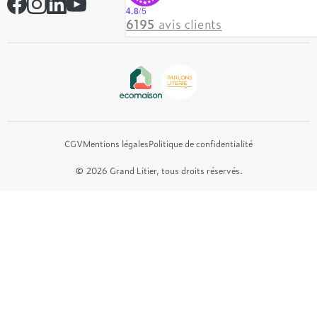
Simmons
Contactez-nous
4.8
/5
Hôtel & Lodge
6195
avis clients
Beautyrest Luxury
Epeda
Tréca
Et bien plus encore...
CGV
Mentions légales
Politique de confidentialité
© 2026 Grand Litier, tous droits réservés.