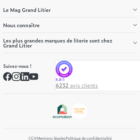
Le Mag Grand Litier
Bien-être
Nous connaître
Conseils literie
Tous les articles du Mag
Qui sommes-nous ?
Les plus grandes marques de literie sont chez
Grand Litier
Tous nos guides
Nos valeurs
Nos engagements
Tempur
On recrute ! 👋
Suivez-nous !
André Renault
Rejoindre notre réseau
Simmons
Contactez-nous
4.8
/5
Hôtel & Lodge
6232
avis clients
Beautyrest Luxury
Epeda
Tréca
Et bien plus encore...
CGV
Mentions légales
Politique de confidentialité