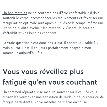
Entre 1000 et 1500€
Simmons
+ de 500€
+ de 1500€
- de 1000€
+ de 1500€
Un bon matelas
ne se contente pas d’être confortable : il doit
Nos sommiers par prix
Entre 1000 et 1500€
soutenir le corps, accompagner les mouvements et favoriser une
+ de 1500€
- de 1000€
récupération optimale nuit après nuit. Avec le temps, même une
Entre 1000 et 1500€
literie de qualité évolue : les matériaux s’usent, le soutien
Nos matelas par marque
s’affaiblit et vos besoins changent.
+ de 1000€
Alpen
La vraie question n’est donc pas « est-il encore utilisable ? »
André Renault
mais plutôt « est-il toujours parfaitement adapté à mon
Beautyrest Luxury
sommeil d’aujourd’hui ? »
Epeda
Ergotherm
Vous vous réveillez plus
Grand Litier
Hotel & Lodge
fatigué qu’en vous couchant
Simmons
Styldecor
Un sommeil réparateur se mesure souvent au réveil. Si vous
Technilat
ouvrez les yeux avec une sensation de raideur, de lourdeur ou de
Tempur
fatigue persistante, votre matelas peut être en cause.