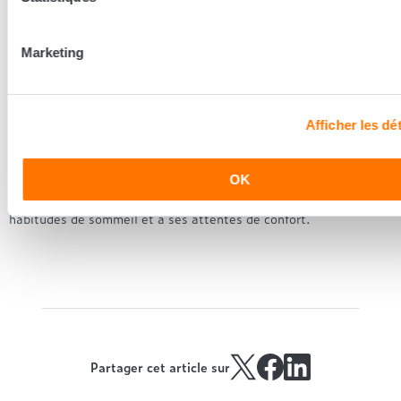
Dans l’idéal, oui. Un sommier usé peut altérer les performances
d’un matelas neuf. L’ensemble matelas + sommier fonctionne
comme un duo indissociable pour garantir un soutien optimal.
Marketing
Comment être sûr de choisir le bon
matelas aujourd’hui ?
Afficher les dét
Essayer différentes literies, prendre le temps de comparer et
être conseillé restent les meilleures solutions. Les Conseillers
Sommeil de Grand Litier accompagnent chaque client pour
OK
trouver un matelas réellement adapté à sa morphologie, à ses
habitudes de sommeil et à ses attentes de confort.
Partager cet article sur