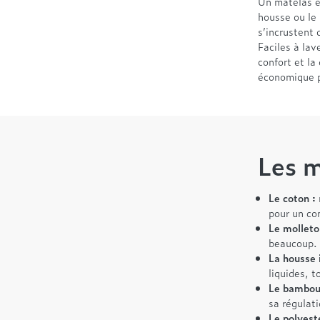
Un matelas es
housse ou le
s’incrustent 
Faciles à lav
confort et l
économique po
Les m
Le coton :
pour un co
Le molleto
beaucoup.
La housse
liquides, t
Le bambou
sa régulat
Le polyest