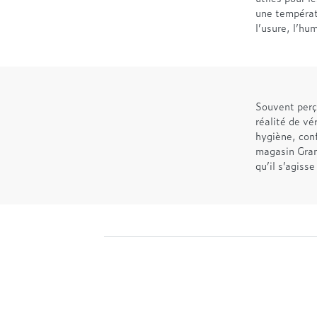
une températ
l’usure, l’hu
Souvent perç
réalité de vé
hygiène, conf
magasin Grand
qu’il s’agisse