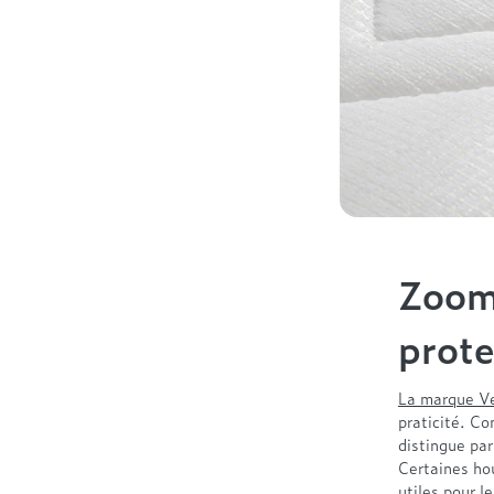
Zoom 
prote
La marque Ve
praticité. Co
distingue pa
Certaines hou
utiles pour l