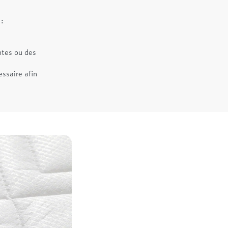
 :
ntes ou des
essaire afin