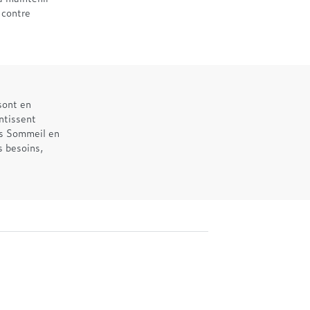
 contre
sont en
antissent
ers Sommeil en
s besoins,