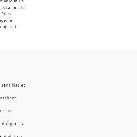
ier jour. La
tes taches ne
rgènes.
nger le
simple et
 sensibles et
nspirent
re les
 été grâce à
pour plus de