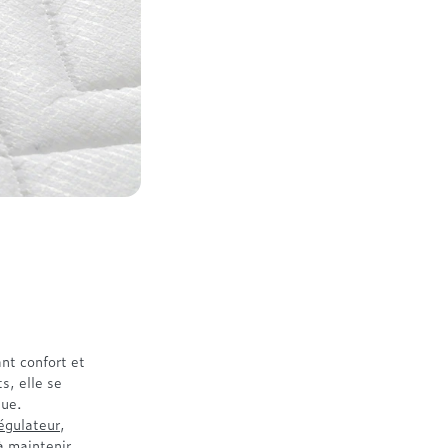
nt confort et
s, elle se
que.
égulateur
,
 à maintenir