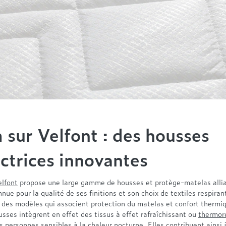
sur Velfont : des housses
ctrices innovantes
lfont
propose une large gamme de housses et protège-matelas allia
nnue pour la qualité de ses finitions et son choix de textiles respirant
r des modèles qui associent protection du matelas et confort thermi
sses intègrent en effet des tissus à effet rafraîchissant ou
thermor
es personnes sensibles à la chaleur nocturne. Elles contribuent ainsi