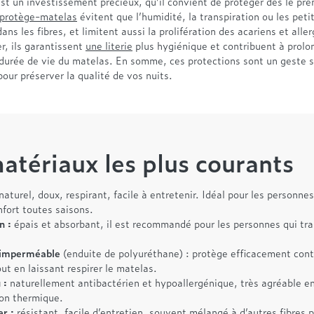
t un investissement précieux, qu’il convient de protéger dès le prem
protège-matelas
évitent que l’humidité, la transpiration ou les peti
dans les fibres, et limitent aussi la prolifération des acariens et alle
er, ils garantissent
une literie
plus hygiénique et contribuent à prolo
a durée de vie du matelas. En somme, ces protections sont un geste 
ur préserver la qualité de vos nuits.
atériaux les plus courants
naturel, doux, respirant, facile à entretenir. Idéal pour les personnes
nfort toutes saisons.
n :
épais et absorbant, il est recommandé pour les personnes qui tra
 imperméable
(enduite de polyuréthane) : protège efficacement cont
out en laissant respirer le matelas.
 :
naturellement antibactérien et hypoallergénique, très agréable en
ion thermique.
er :
résistant, facile d’entretien, souvent mélangé à d’autres fibres 