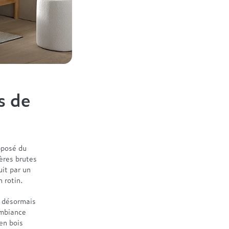
s de
pposé du
ères brutes
uit par un
 rotin.
t désormais
ambiance
en bois