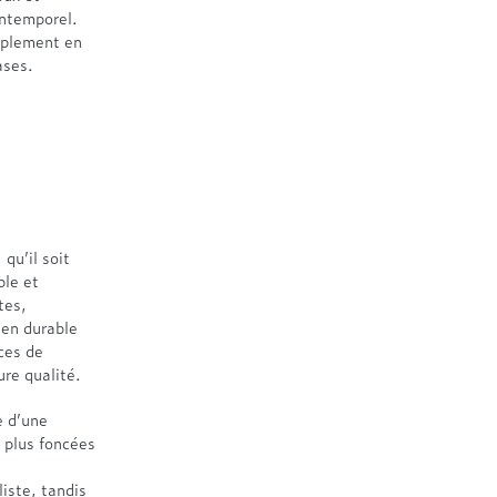
intemporel.
mplement en
ases.
 qu’il soit
ble et
tes,
ien durable
ces de
ure qualité.
e d’une
 plus foncées
s
liste, tandis