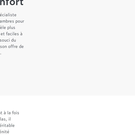
onfort
écialiste
chambres pour
èle plus
et faciles à
 souci du
 son offre de
.
 à la fois
as, il
éritable
énité