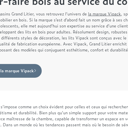
r-faire bois au service du c
asins Grand Litier, vous retrouvez l’univers de
la marque Vipack
, sp
bilier en bois. Si la marque s’est d’abord fait un nom grâce à ses 
olescents, elle met aujourd’hui son expertise au service d’une client
eloppant des lits en bois pour adultes. Résolument design, robustes 
 différents styles de décoration, les lits Vipack sont conçus avec le
qualité de fabrication européenne. Avec Vipack, Grand Litier enrichit
oposant des modèles qui conjuguent esthétisme, confort et durabilité
 la marque Vipack
s s’impose comme un choix évident pour celles et ceux qui recherchent
étisme et durabilité. Bien plus qu’un simple support pour votre matel
ièce maîtresse de la chambre, capable de transformer un espace en v
x. Dans un monde où les tendances passent mais où le besoin de sér