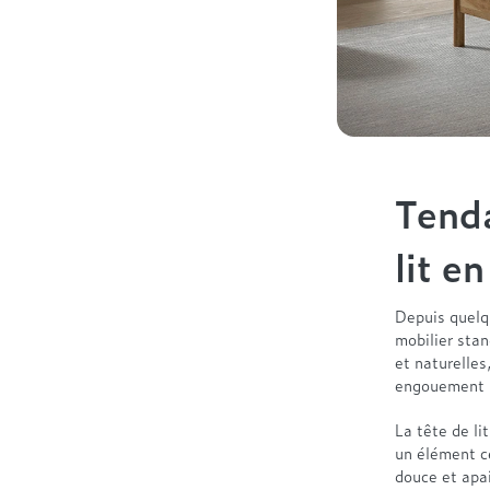
Tenda
lit en
Depuis quelqu
mobilier stan
et naturelles
engouement m
La tête de li
un élément ce
douce et apa