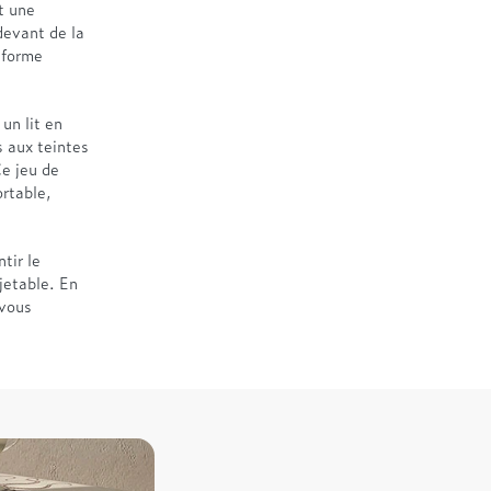
t une
 devant de la
sforme
un lit en
s aux teintes
e jeu de
ortable,
tir le
jetable. En
 vous