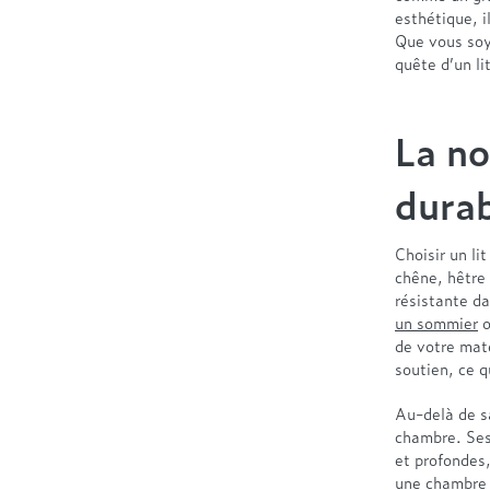
esthétique, i
Que vous soy
quête d’un li
La no
durab
Choisir un lit
chêne, hêtre 
résistante d
un sommier
o
de votre mate
soutien, ce q
Au-delà de sa
chambre. Ses 
et profondes,
une chambre