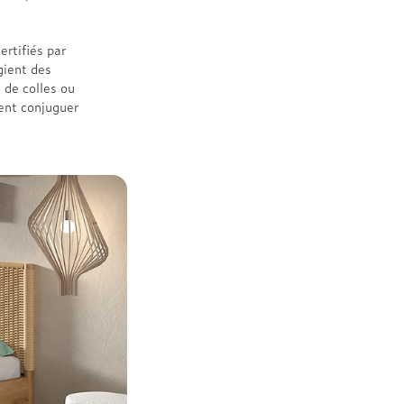
ertifiés par
gient des
n de colles ou
lent conjuguer