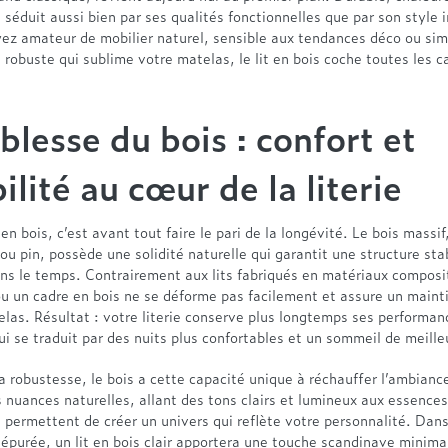
l séduit aussi bien par ses qualités fonctionnelles que par son style 
ez amateur de mobilier naturel, sensible aux tendances déco ou si
t robuste qui sublime votre matelas, le lit en bois coche toutes les c
blesse du bois : confort et
ilité au cœur de la literie
 en bois, c’est avant tout faire le pari de la longévité. Le bois massif,
ou pin, possède une solidité naturelle qui garantit une structure sta
ans le temps. Contrairement aux lits fabriqués en matériaux composi
u un cadre en bois ne se déforme pas facilement et assure un maint
las. Résultat : votre literie conserve plus longtemps ses performan
ui se traduit par des nuits plus confortables et un sommeil de meille
 robustesse, le bois a cette capacité unique à réchauffer l’ambianc
nuances naturelles, allant des tons clairs et lumineux aux essences
 permettent de créer un univers qui reflète votre personnalité. Dan
 épurée
, un lit en bois clair apportera une touche scandinave minima