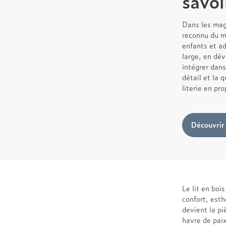
savoi
Dans les mag
reconnu du mo
enfants et ad
large, en dév
intégrer dans
détail et la 
literie en pr
Découvrir
Le lit en boi
confort, esth
devient la p
havre de pai