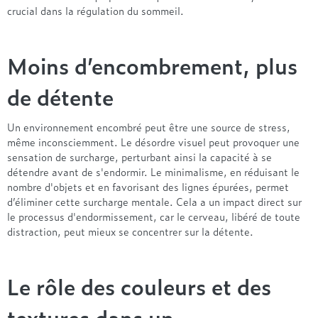
Entre 1000 et 1500€
Simmons
+ de 500€
+ de 1500€
crucial dans la régulation du sommeil.
- de 1000€
+ de 1500€
Nos sommiers par prix
Entre 1000 et 1500€
Moins d’encombrement, plus
+ de 1500€
- de 1000€
Entre 1000 et 1500€
de détente
Nos matelas par marque
+ de 1000€
Alpen
Un environnement encombré peut être une source de stress,
André Renault
même inconsciemment. Le désordre visuel peut provoquer une
Beautyrest Luxury
sensation de surcharge, perturbant ainsi la capacité à se
détendre avant de s'endormir. Le minimalisme, en réduisant le
Epeda
nombre d'objets et en favorisant des lignes épurées, permet
Ergotherm
d’éliminer cette surcharge mentale. Cela a un impact direct sur
Grand Litier
le processus d'endormissement, car le cerveau, libéré de toute
Hotel & Lodge
distraction, peut mieux se concentrer sur la détente.
Simmons
Styldecor
Le rôle des couleurs et des
Technilat
Tempur
textures dans un