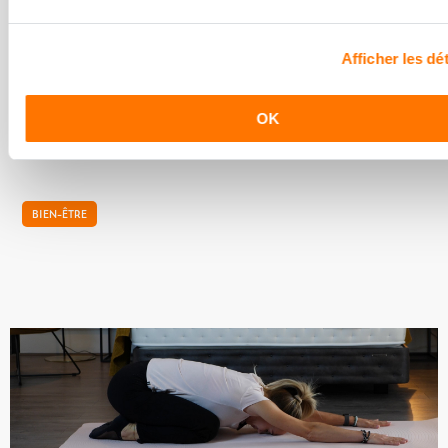
Changement de saison : Comment bien
dormir ?
Afficher les dét
Les grandes chaleurs estivales ont finalement laissé leur
place à l’automne et sa fraicheur. La Nature jusqu’alors
verte et fleurie, enfin rougit et se prépare...
OK
BIEN-ÊTRE
Notre tutoriel d'étirements pour bien dormir
Nikol, coach sportive, vous prodigue quelques notions de
yoga à faire avant le coucher pour bien dormir. Ce sont des
postures douces, adaptées à tous.