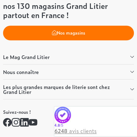
nos 130 magasins Grand Litier
partout en France !
Nos magasins
Le Mag Grand Litier
Bien-être
Nous connaître
Conseils literie
Tous les articles du Mag
Qui sommes-nous ?
Les plus grandes marques de literie sont chez
Grand Litier
Tous nos guides
Nos valeurs
Nos engagements
Tempur
On recrute ! 👋
Suivez-nous !
André Renault
Rejoindre notre réseau
Simmons
Contactez-nous
4.8
/5
Hôtel & Lodge
6248
avis clients
Beautyrest Luxury