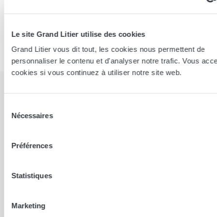
Partager cet article sur
Le site Grand Litier utilise des cookies
Grand Litier vous dit tout, les cookies nous permettent de
personnaliser le contenu et d'analyser notre trafic. Vous acc
cookies si vous continuez à utiliser notre site web.
Sélection
Nécessaires
du
Nos articles sur le même sujet
consentement
Préférences
BIEN-ÊTRE
Statistiques
Marketing