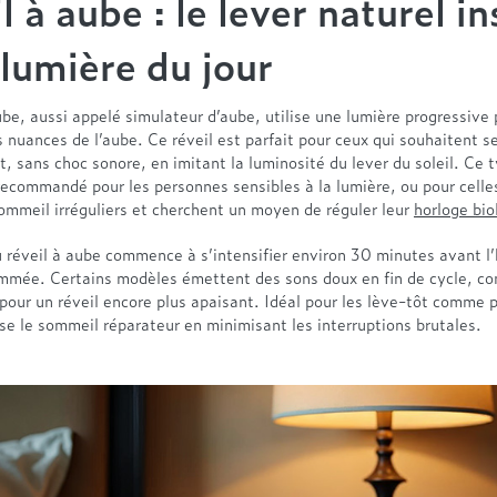
l à aube : le lever naturel in
 lumière du jour
ube, aussi appelé simulateur d’aube, utilise une lumière progressive 
s nuances de l’aube. Ce réveil est parfait pour ceux qui souhaitent s
, sans choc sonore, en imitant la luminosité du lever du soleil. Ce t
recommandé pour les personnes sensibles à la lumière, ou pour celle
ommeil irréguliers et cherchent un moyen de réguler leur
horloge bio
u réveil à aube commence à s’intensifier environ 30 minutes avant l
ammée. Certains modèles émettent des sons doux en fin de cycle, c
pour un réveil encore plus apaisant. Idéal pour les lève-tôt comme p
rise le sommeil réparateur en minimisant les interruptions brutales.