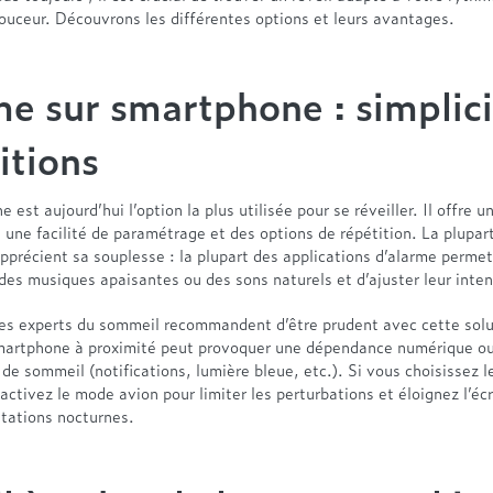
ouceur. Découvrons les différentes options et leurs avantages.
e sur smartphone : simplici
itions
 est aujourd’hui l’option la plus utilisée pour se réveiller. Il offre u
 une facilité de paramétrage et des options de répétition. La plupar
apprécient sa souplesse : la plupart des applications d’alarme perme
des musiques apaisantes ou des sons naturels et d’ajuster leur inten
es experts du sommeil recommandent d’être prudent avec cette solu
martphone à proximité peut provoquer une dépendance numérique o
 de sommeil (notifications, lumière bleue, etc.). Si vous choisissez l
ctivez le mode avion pour limiter les perturbations et éloignez l’éc
ntations nocturnes.