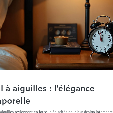
l à aiguilles : l’élégance
porelle
 aiguilles reviennent en force, plébiscités pour leur design intemporel