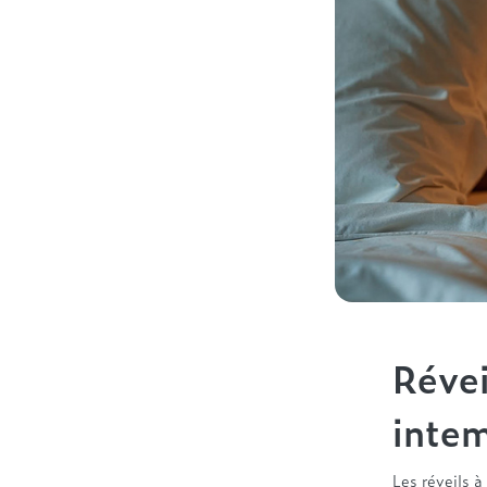
Révei
intem
Les réveils à