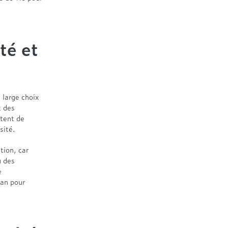
té et
n large choix
t des
ttent de
sité.
tion, car
u des
e
ran pour