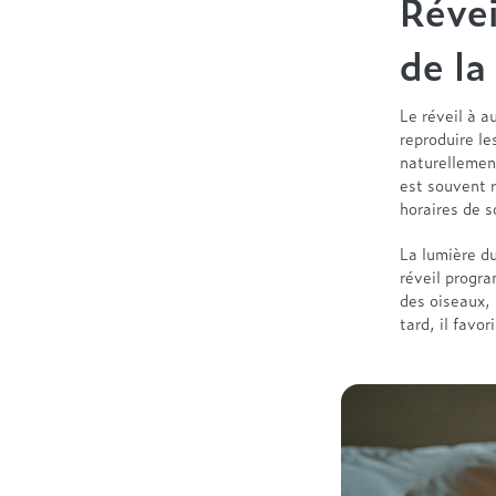
Révei
de la
Le réveil à a
reproduire le
naturellement
est souvent 
horaires de s
La lumière d
réveil progr
des oiseaux, 
tard, il favo