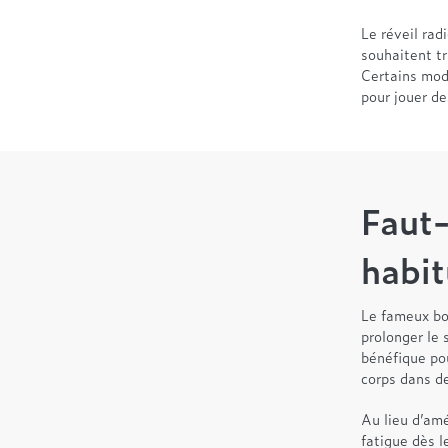
Le réveil rad
souhaitent t
Certains mod
pour jouer de
Faut-
habit
Le fameux bo
prolonger le
bénéfique pou
corps dans d
Au lieu d’amé
fatigue dès l