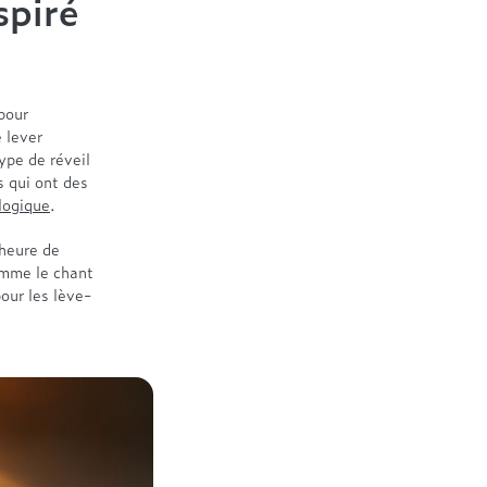
spiré
pour
e lever
ype de réveil
s qui ont des
logique
.
’heure de
omme le chant
our les lève-