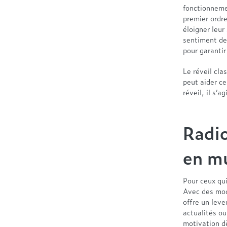
fonctionnemen
premier ordr
éloigner leur
sentiment de
pour garantir
Le réveil cla
peut aider ce
réveil, il s’
Radio
en m
Pour ceux qui
Avec des modè
offre un leve
actualités o
motivation dè