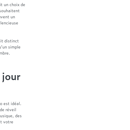
it un choix de
souhaitent
ouvent un
ilencieuse
t distinct
u’un simple
ambre.
 jour
o est idéal.
de réveil
musique, des
t votre