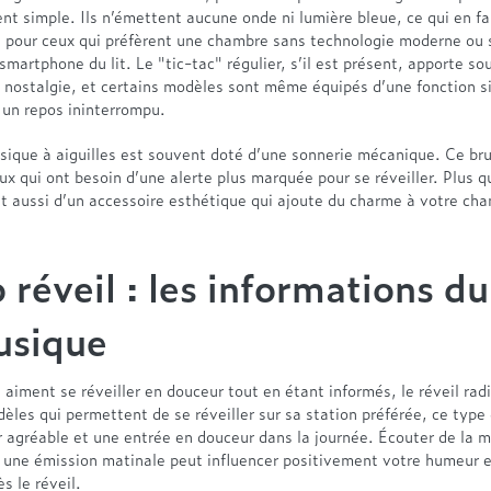
t simple. Ils n’émettent aucune onde ni lumière bleue, ce qui en fa
e pour ceux qui préfèrent une chambre sans technologie moderne ou 
 smartphone du lit. Le "tic-tac" régulier, s’il est présent, apporte s
 nostalgie, et certains modèles sont même équipés d’une fonction s
 un repos ininterrompu.
ssique à aiguilles est souvent doté d’une sonnerie mécanique. Ce brui
ux qui ont besoin d’une alerte plus marquée pour se réveiller. Plus q
agit aussi d’un accessoire esthétique qui ajoute du charme à votre ch
 réveil : les informations du
usique
 aiment se réveiller en douceur tout en étant informés, le réveil radi
les qui permettent de se réveiller sur sa station préférée, ce type 
r agréable et une entrée en douceur dans la journée. Écouter de la 
u une émission matinale peut influencer positivement votre humeur e
s le réveil.