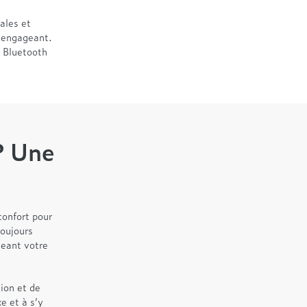
ales et
 engageant.
 Bluetooth
 ? Une
confort pour
toujours
geant votre
ion et de
e et à s’y