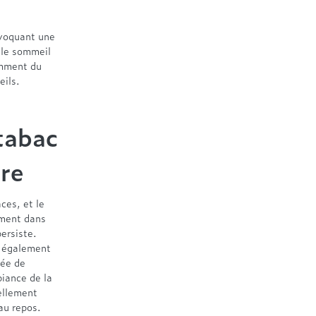
ovoquant une
 le sommeil
omment du
eils.
 tabac
bre
ces, et le
ément dans
persiste.
t également
mée de
biance de la
ellement
au repos.