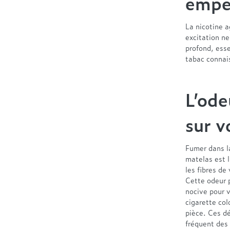
empê
La nicotine 
excitation n
profond, ess
tabac connai
L’ode
sur v
Fumer dans l
matelas est 
les fibres de
Cette odeur 
nocive pour v
cigarette col
pièce. Ces d
fréquent des 