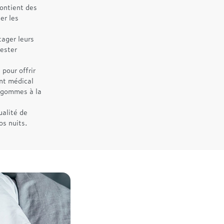
contient des
er les
ager leurs
rester
pour offrir
nt médical
u gommes à la
ualité de
os nuits.