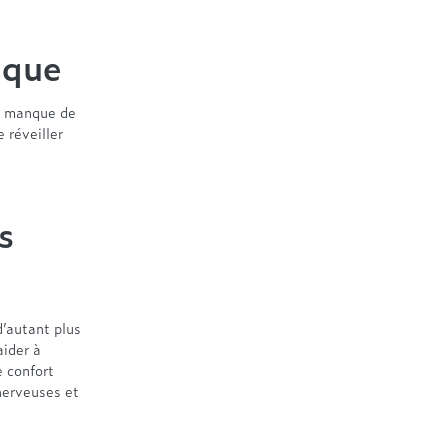
nque
e manque de
 réveiller
s
d’autant plus
aider à
e confort
nerveuses et