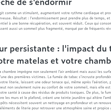
che de s'endormir
agit comme un stimulant, augmentant votre rythme cardiaque et pr
erveuse. Résultat : l'endormissement peut prendre plus de temps, et
entiel à une bonne récupération, est souvent réduit. Ceux qui cons
ssent aussi un sommeil plus fragmenté, marqué par de fréquents rév
ur persistante : l'impact du
otre matelas et votre cham
a chambre imprègne non seulement l’air ambiant mais aussi les surfa
l’une des premières victimes. La fumée de tabac s’incruste profond
 votre literie, laissant une odeur tenace qui, même après l’aération, 
peut non seulement nuire au confort de votre sommeil, mais elle es
otre santé à cause des résidus de produits toxiques. De plus, la fu
ore les murs et le plafond, créant une teinte jaunâtre qui altère l’am
épôts nécessitent souvent un nettoyage en profondeur et un renouv
éléments de literie pour retrouver une atmosphère saine et propice 