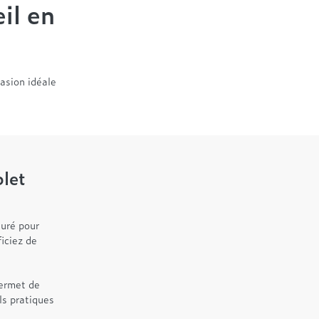
il en
asion idéale
let
uré pour
ficiez de
permet de
ls pratiques