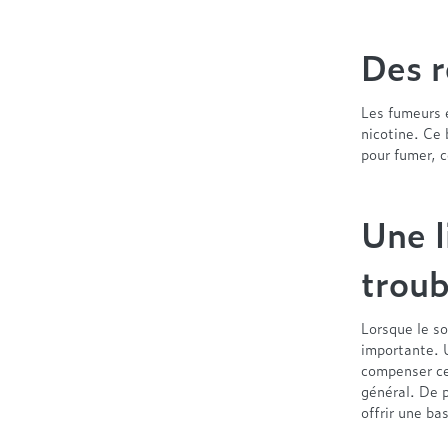
Des r
Les fumeurs 
nicotine. Ce 
pour fumer, c
Une l
troub
Lorsque le so
importante.
compenser ce
général. De p
offrir une ba