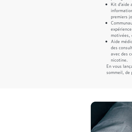
Kit d’aide 
informatio
premiers jo
Communauté
expérience
motivées, e
Aide médic
des consul
avec des c
nicotine.
En vous lanç
sommeil, de p