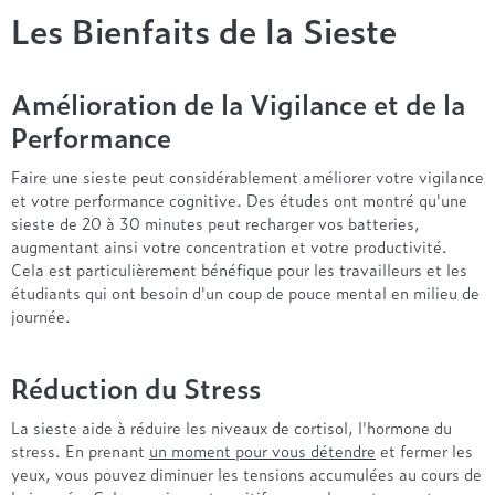
Entre 1000 et 1500€
Simmons
+ de 500€
+ de 1500€
Les Bienfaits de la Sieste
- de 1000€
+ de 1500€
Nos sommiers par prix
Entre 1000 et 1500€
+ de 1500€
- de 1000€
Amélioration de la Vigilance et de la
Entre 1000 et 1500€
Performance
Nos matelas par marque
+ de 1000€
Faire une sieste peut considérablement améliorer votre vigilance
Alpen
et votre performance cognitive. Des études ont montré qu'une
André Renault
sieste de 20 à 30 minutes peut recharger vos batteries,
Beautyrest Luxury
augmentant ainsi votre concentration et votre productivité.
Epeda
Cela est particulièrement bénéfique pour les travailleurs et les
étudiants qui ont besoin d'un coup de pouce mental en milieu de
Ergotherm
journée.
Grand Litier
Hotel & Lodge
Réduction du Stress
Simmons
Styldecor
La sieste aide à réduire les niveaux de cortisol, l'hormone du
Technilat
stress. En prenant
un moment pour vous détendre
et fermer les
Tempur
yeux, vous pouvez diminuer les tensions accumulées au cours de