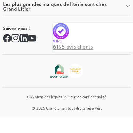
Tous les articles du Mag
Qui sommes-nous ?
Les plus grandes marques de literie sont chez
Grand Litier
Tous nos guides
Nos valeurs
Nos engagements
Tempur
On recrute ! 👋
Suivez-nous !
André Renault
Rejoindre notre réseau
Simmons
Contactez-nous
4.8
/5
Hôtel & Lodge
6195
avis clients
Beautyrest Luxury
Epeda
Tréca
Et bien plus encore...
CGV
Mentions légales
Politique de confidentialité
© 2026 Grand Litier, tous droits réservés.