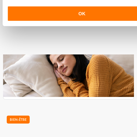
OK
BIEN-ÊTRE
Changement de saison : Comment bien
dormir ?
Les grandes chaleurs estivales ont finalement laissé leur
place à l’automne et sa fraicheur. La Nature jusqu’alors
verte et fleurie, enfin rougit et se prépare...
BIEN-ÊTRE