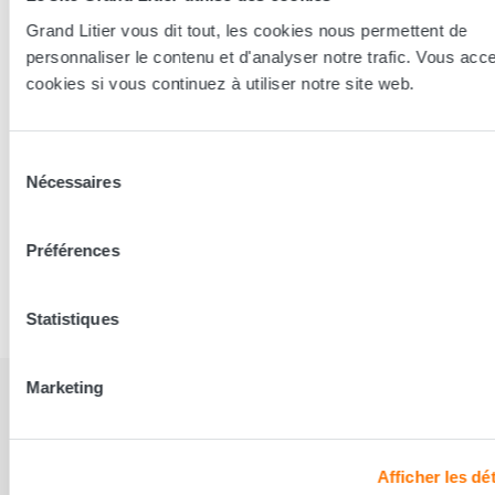
notre gamme de produits conçus pour un sommeil optimal, dans
l'un de nos
120 magasins
.
Grand Litier vous dit tout, les cookies nous permettent de
personnaliser le contenu et d'analyser notre trafic. Vous acc
cookies si vous continuez à utiliser notre site web.
Sélection
Nécessaires
du
consentement
Partager cet article sur
Préférences
Statistiques
Marketing
Nos articles sur le même sujet
Afficher les dét