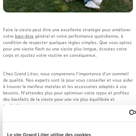
Faire la sieste peut être une excellente stratégie pour améliorer
votre
bien-être
général et votre performance quotidienne, à
condition de respecter quelques règles simples. Que vous optiez
pour une sieste flash ou une sieste plus longue, écoutez votre
corps et ajustez votre routine en conséquence.
Chez Grand Litier, nous comprenons l'importance d'un sommeil
de qualité. Nos experts sont là pour vous conseiller et vous aider
à trouver le meilleur matelas et les accessoires adaptés à vos
besoins. N'attendez plus pour optimiser votre repos et profitez
des bienfaits de la sieste pour une vie plus équilibrée et
productive.
Pour plus de conseils et d'informations sur comment améliorer
votre sommeil, consultez nos autres articles ! Et découvrez
Le site Grand Litier utilise des cookies