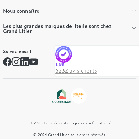
Bien-être
Nous connaître
Conseils literie
Tous les articles du Mag
Qui sommes-nous ?
Les plus grandes marques de literie sont chez
Grand Litier
Tous nos guides
Nos valeurs
Nos engagements
Tempur
On recrute ! 👋
Suivez-nous !
André Renault
Rejoindre notre réseau
Simmons
Contactez-nous
4.8
/5
Hôtel & Lodge
6232
avis clients
Beautyrest Luxury
Epeda
Tréca
Et bien plus encore...
CGV
Mentions légales
Politique de confidentialité
© 2026 Grand Litier, tous droits réservés.