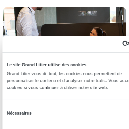
Le site Grand Litier utilise des cookies
Grand Litier vous dit tout, les cookies nous permettent de
personnaliser le contenu et d'analyser notre trafic. Vous acc
cookies si vous continuez à utiliser notre site web.
Essayer en magasin
Sélection
Nécessaires
du
Nos conseillers spécialistes du bien-être sont à votre disposition
consentement
en lieux de vente afin de vous guider au mieux vers la
technologie, le confort, et les modèles les plus adaptés à votre