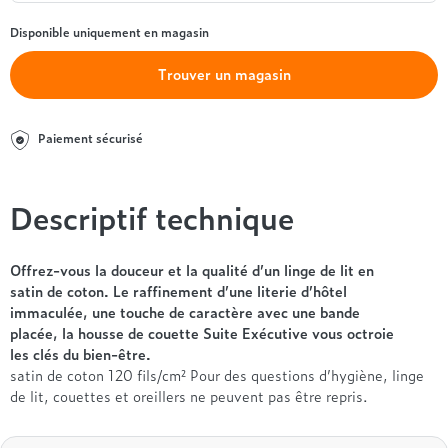
Entre 1000 et 1500€
Simmons
+ de 500€
+ de 1500€
- de 1000€
+ de 1500€
Disponible uniquement en magasin
Nos sommiers par prix
Entre 1000 et 1500€
Trouver un magasin
+ de 1500€
- de 1000€
Entre 1000 et 1500€
Nos matelas par marque
+ de 1000€
Paiement sécurisé
Alpen
André Renault
Descriptif technique
Beautyrest Luxury
Epeda
Ergotherm
Offrez-vous la douceur et la qualité d’un linge de lit en
satin de coton. Le raffinement d’une literie d’hôtel
Grand Litier
immaculée, une touche de caractère avec une bande
Hotel & Lodge
placée, la housse de couette Suite Exécutive vous octroie
Simmons
les clés du bien-être.
Styldecor
satin de coton 120 fils/cm² Pour des questions d’hygiène, linge
de lit, couettes et oreillers ne peuvent pas être repris.
Technilat
Tempur