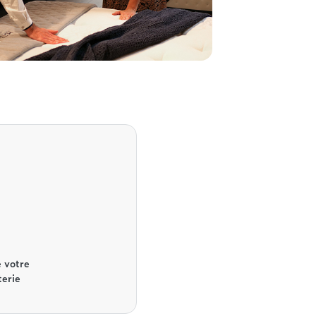
 votre
terie