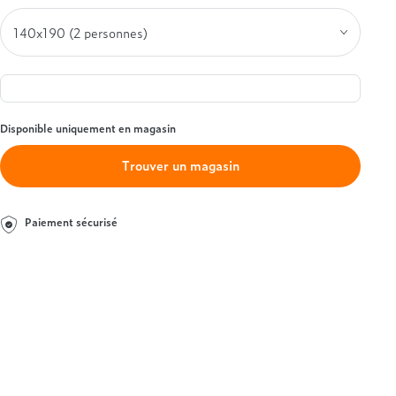
Simmons
Entre 1000 et 1500€
Styldecor
+ de 1000€
Technilat
Tempur
Treca
Disponible uniquement en magasin
Trouver un magasin
Paiement sécurisé