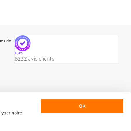
es de literie
4.8
/5
6232
avis clients
OK
lyser notre