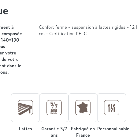
ue
ement à
Confort ferme - suspension à lattes rigides - 1
on composée
cm - Certification PEFC
en 140*190
ous
er votre
n de votre
nt dans le
vous.
Lattes
Garantie 5/7
Fabriqué en
Personnalisable
ans
France