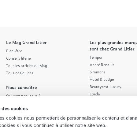
Le Mag Grand Litier
Les plus grandes marqu
sont chez Grand Litier
Bien-être
Tempur
Conseils literie
André Renault
Tous les articles du Mag
Simmons
Tous nos guides
Hôtel & Lodge
Nous connaître
Beautyrest Luxury
Epeda
Qui sommes-nous ?
Tréca
Nos valeurs
se des cookies
Et bien plus encore...
Nos engagements
On recrute ! 👋
, les cookies nous permettent de personnaliser le contenu et d'ana
Rejoindre notre réseau
ookies si vous continuez à utiliser notre site web.
Contactez-nous