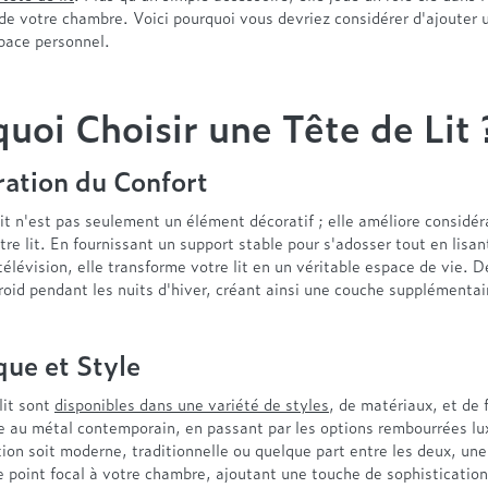
 de votre chambre. Voici pourquoi vous devriez considérer d'ajouter 
space personnel.
uoi Choisir une Tête de Lit 
ation du Confort
it n'est pas seulement un élément décoratif ; elle améliore considé
tre lit. En fournissant un support stable pour s'adosser tout en lisan
télévision, elle transforme votre lit en un véritable espace de vie. De
froid pendant les nuits d'hiver, créant ainsi une couche supplémentai
que et Style
lit sont
disponibles dans une variété de styles
, de matériaux, et de f
ue au métal contemporain, en passant par les options rembourrées l
ion soit moderne, traditionnelle ou quelque part entre les deux, une 
e point focal à votre chambre, ajoutant une touche de sophistication