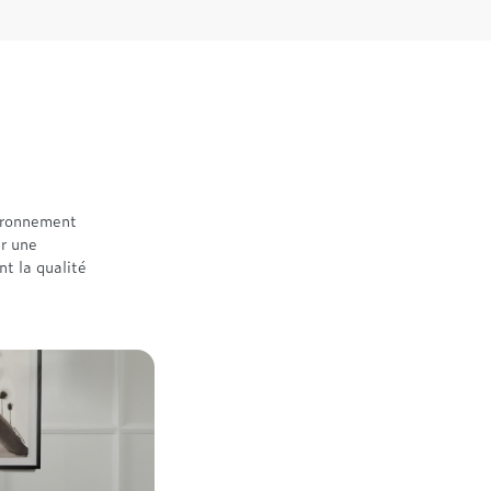
vironnement
er une
t la qualité