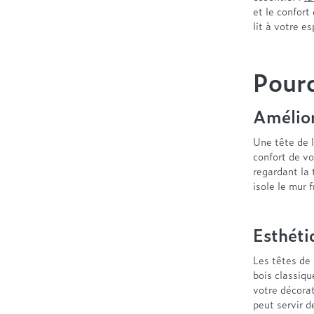
et le confort
lit à votre e
Pourq
Amélior
Une tête de l
confort de vo
regardant la 
isole le mur 
Esthéti
Les têtes de 
bois classiq
votre décorat
peut servir d