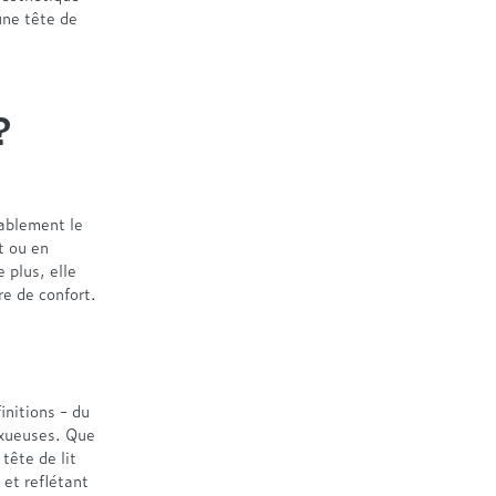
une tête de
?
rablement le
t ou en
 plus, elle
re de confort.
initions - du
uxueuses. Que
tête de lit
 et reflétant