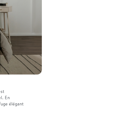
est
el. En
fuge élégant