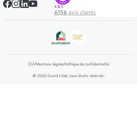
Simmons
Contactez-nous
4.8
/5
Hôtel & Lodge
6156
avis clients
Beautyrest Luxury
Epeda
Tréca
Et bien plus encore...
CGV
Mentions légales
Politique de confidentialité
© 2026 Grand Litier, tous droits réservés.