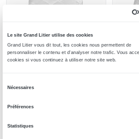
Le site Grand Litier utilise des cookies
Grand Litier vous dit tout, les cookies nous permettent de
personnaliser le contenu et d'analyser notre trafic. Vous acc
cookies si vous continuez à utiliser notre site web.
Brun de Vian-Tiran
Brun de Vi
Sur-matelas Brun de Vian Tiran
Sur-mat
Camargue
Eté / H
Sélection
Nécessaires
140x190 (2 personnes)
140x190 (2
du
consentement
615,72 €
465,72 
Préférences
Les conseillers Grand Litier
Statistiques