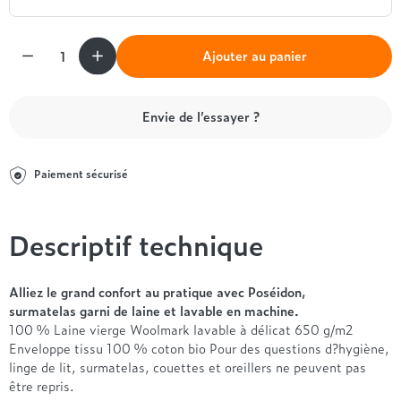
Entre 1000 et 1500€
Simmons
+ de 500€
+ de 1500€
- de 1000€
+ de 1500€
Quantité
Nos sommiers par prix
Entre 1000 et 1500€
Ajouter au panier
+ de 1500€
- de 1000€
Entre 1000 et 1500€
Envie de l’essayer ?
Nos matelas par marque
+ de 1000€
Alpen
André Renault
Paiement sécurisé
Beautyrest Luxury
Epeda
Descriptif technique
Ergotherm
Grand Litier
Hotel & Lodge
Alliez le grand confort au pratique avec Poséidon,
Simmons
surmatelas garni de laine et lavable en machine.
100 % Laine vierge Woolmark lavable à délicat 650 g/m2
Styldecor
Enveloppe tissu 100 % coton bio Pour des questions d?hygiène,
Technilat
linge de lit, surmatelas, couettes et oreillers ne peuvent pas
Tempur
être repris.