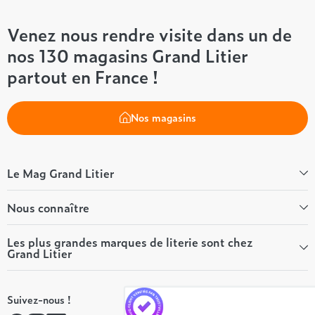
Venez nous rendre visite dans un de
nos 130 magasins Grand Litier
partout en France !
Nos magasins
Le Mag Grand Litier
Bien-être
Nous connaître
Conseils literie
Tous les articles du Mag
Qui sommes-nous ?
Les plus grandes marques de literie sont chez
Grand Litier
Tous nos guides
Nos valeurs
Nos engagements
Tempur
On recrute ! 👋
Suivez-nous !
André Renault
Rejoindre notre réseau