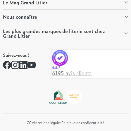
Le Mag Grand Litier
Bien-être
Nous connaître
Conseils literie
Tous les articles du Mag
Qui sommes-nous ?
Les plus grandes marques de literie sont chez
Grand Litier
Tous nos guides
Nos valeurs
Nos engagements
Tempur
On recrute ! 👋
Suivez-nous !
André Renault
Rejoindre notre réseau
Simmons
Contactez-nous
4.8
/5
Hôtel & Lodge
6195
avis clients
Beautyrest Luxury
Epeda
Tréca
Et bien plus encore...
CGV
Mentions légales
Politique de confidentialité