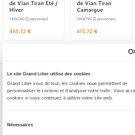
Entre 1000 et 1500€
Simmons
de Vian Tiran Eté /
de Vian Tiran
+ de 500€
+ de 1500€
Hiver
Camargue
- de 1000€
+ de 1500€
Nos sommiers par prix
Entre 1000 et 1500€
140x190 (2 personnes)
140x190 (2 personnes)
+ de 1500€
- de 1000€
465,72 €
615,72 €
Entre 1000 et 1500€
Nos matelas par marque
+ de 1000€
Alpen
André Renault
Beautyrest Luxury
Epeda
Le site Grand Litier utilise des cookies
Ergotherm
Grand Litier vous dit tout, les cookies nous permettent de
Grand Litier
personnaliser le contenu et d'analyser notre trafic. Vous acc
Hotel & Lodge
cookies si vous continuez à utiliser notre site web.
Simmons
Lestra
Lestra
Styldecor
Sur-matelas
Sur-matelas Fjord
Lestra Fjord Luxe
Quietude
Sélection
Technilat
Nécessaires
du
Tempur
140x190 (2 personnes)
140x190 (2 personnes)
consentement