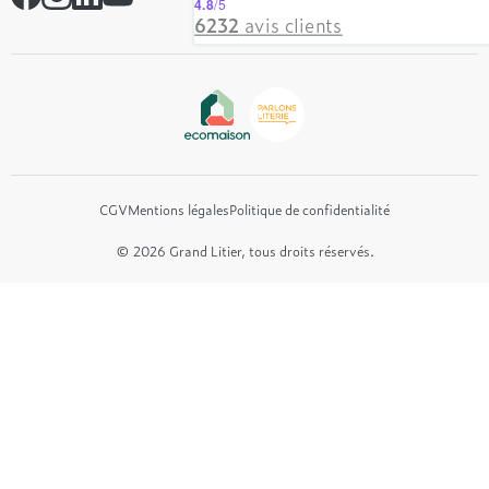
4.8
/5
Hôtel & Lodge
6232
avis clients
Beautyrest Luxury
Epeda
Tréca
Et bien plus encore...
CGV
Mentions légales
Politique de confidentialité
© 2026 Grand Litier, tous droits réservés.