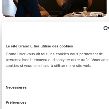
Essayer en magasin
Nos conseillers spécialistes du bien-être sont à votre disposition
en lieux de vente afin de vous guider au mieux vers la
Le site Grand Litier utilise des cookies
technologie, le confort, et les modèles les plus adaptés à votre
Grand Litier vous dit tout, les cookies nous permettent de
sommeil...
personnaliser le contenu et d'analyser notre trafic. Vous acc
cookies si vous continuez à utiliser notre site web.
Trouver le magasin le plus proche
Sélection
En complément de ce produit
Nécessaires
du
consentement
Préférences