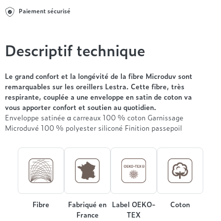
Entre 1000 et 1500€
Simmons
+ de 500€
+ de 1500€
Paiement sécurisé
- de 1000€
+ de 1500€
Nos sommiers par prix
Entre 1000 et 1500€
+ de 1500€
- de 1000€
Descriptif technique
Entre 1000 et 1500€
Nos matelas par marque
+ de 1000€
Le grand confort et la longévité de la fibre Microduv sont
Alpen
remarquables sur les oreillers Lestra. Cette fibre, très
André Renault
respirante, couplée a une enveloppe en satin de coton va
Beautyrest Luxury
vous apporter confort et soutien au quotidien.
Enveloppe satinée α carreaux 100 % coton Garnissage
Epeda
Microduvé 100 % polyester siliconé Finition passepoil
Ergotherm
Grand Litier
Hotel & Lodge
Simmons
Styldecor
Technilat
Fibre
Fabriqué en
Label OEKO-
Coton
Tempur
France
TEX