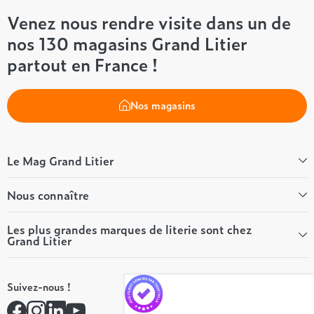
Venez nous rendre visite dans un de
nos 130 magasins Grand Litier
partout en France !
Nos magasins
Le Mag Grand Litier
Bien-être
Nous connaître
Conseils literie
Tous les articles du Mag
Qui sommes-nous ?
Les plus grandes marques de literie sont chez
Grand Litier
Tous nos guides
Nos valeurs
Nos engagements
Tempur
On recrute ! 👋
Suivez-nous !
André Renault
Rejoindre notre réseau
Simmons
Contactez-nous