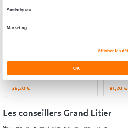
Statistiques
Marketing
Afficher les dét
Lestra
Lestra
OK
Oreiller Lestra Évolution
Oreille
38,20 €
81,20 €
Les conseillers Grand Litier
Nos conseillers prennent le temps de vous écouter pour