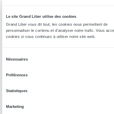
Le site Grand Litier utilise des cookies
Grand Litier vous dit tout, les cookies nous permettent de
personnaliser le contenu et d'analyser notre trafic. Vous acc
cookies si vous continuez à utiliser notre site web.
Essayer en magasin
Sélection
Nécessaires
du
Nos conseillers spécialistes du bien-être sont à votre disposition
consentement
en lieux de vente afin de vous guider au mieux vers la
Préférences
technologie, le confort, et les modèles les plus adaptés à votre
sommeil...
Statistiques
Trouver le magasin le plus proche
Marketing