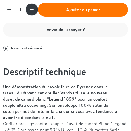
Entre 1000 et 1500€
Simmons
+ de 500€
+ de 1500€
Quantité
- de 1000€
+ de 1500€
Ajouter au panier
Nos sommiers par prix
Entre 1000 et 1500€
+ de 1500€
- de 1000€
Envie de l’essayer ?
Entre 1000 et 1500€
Nos matelas par marque
+ de 1000€
Alpen
Paiement sécurisé
André Renault
Beautyrest Luxury
Descriptif technique
Epeda
Ergotherm
Grand Litier
Une démonstration du savoir faire de Pyrenex dans le
travail du duvet : cet oreiller Vardo utilise le nouveau
Hotel & Lodge
duvet de canard blanc "Legend 1859" pour un confort
Simmons
souple ultra cocooning. Son enveloppe 100% satin de
Styldecor
coton permet de retenir la chaleur si vous avez tendance à
Technilat
avoir froid pendant la nuit.
Oreiller prestige confort souple. Duvet de canard Blanc "Legend
Tempur
1859". Garnissage neuf 90% Duvet - 10% Plumettes Satin