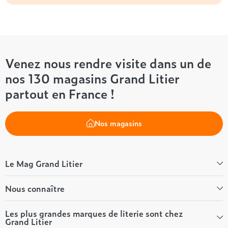
Venez nous rendre visite dans un de
nos 130 magasins Grand Litier
partout en France !
Nos magasins
Le Mag Grand Litier
Bien-être
Nous connaître
Conseils literie
Tous les articles du Mag
Qui sommes-nous ?
Les plus grandes marques de literie sont chez
Grand Litier
Tous nos guides
Nos valeurs