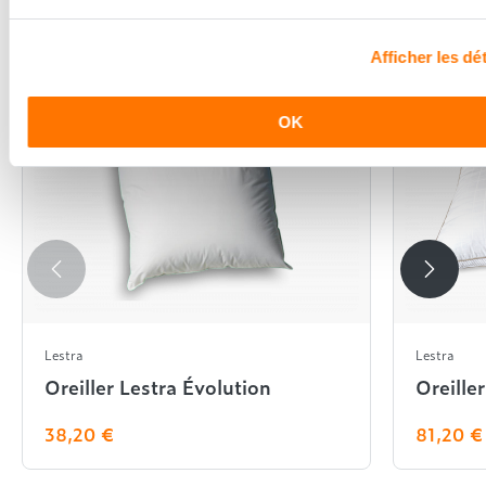
En complément de ce produit
Afficher les dét
OK
Lestra
Lestra
Oreiller Lestra Évolution
Oreille
38,20 €
81,20 €