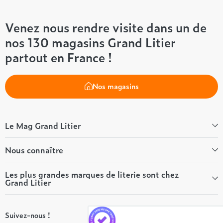
Venez nous rendre visite dans un de
nos 130 magasins Grand Litier
partout en France !
Nos magasins
Le Mag Grand Litier
Bien-être
Nous connaître
Conseils literie
Tous les articles du Mag
Qui sommes-nous ?
Les plus grandes marques de literie sont chez
Grand Litier
Tous nos guides
Nos valeurs
Nos engagements
Tempur
On recrute ! 👋
Suivez-nous !
André Renault
Rejoindre notre réseau