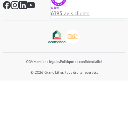
Simmons
Contactez-nous
4.8
/5
Hôtel & Lodge
6195
avis clients
Beautyrest Luxury
Epeda
Tréca
Et bien plus encore...
CGV
Mentions légales
Politique de confidentialité
© 2026 Grand Litier, tous droits réservés.