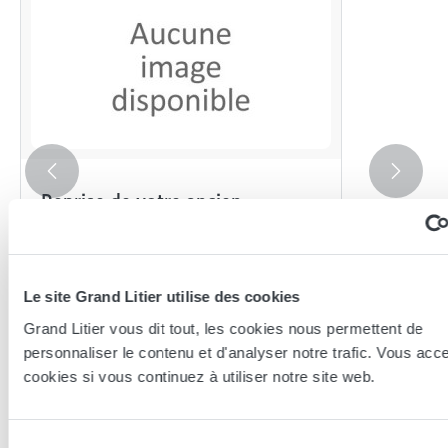
Reprise de votre ancien
ensemble : matelas + sommier
(suite à l'achat d'un nouvel
ensemble : matelas + sommier
Grand Litier)
Le site Grand Litier utilise des cookies
0,00 €
Grand Litier vous dit tout, les cookies nous permettent de
personnaliser le contenu et d'analyser notre trafic. Vous acc
cookies si vous continuez à utiliser notre site web.
Les conseillers Grand Litier
Sélection