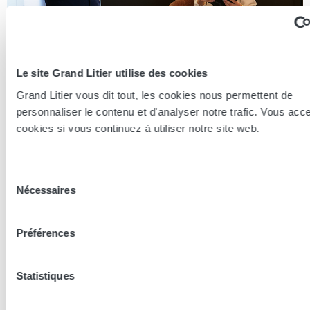
Le site Grand Litier utilise des cookies
Grand Litier vous dit tout, les cookies nous permettent de
Essayer en magasin
personnaliser le contenu et d'analyser notre trafic. Vous acc
cookies si vous continuez à utiliser notre site web.
Nos conseillers spécialistes du bien-être sont à votre disposition
en lieux de vente afin de vous guider au mieux vers la
technologie, le confort, et les modèles les plus adaptés à votre
Sélection
sommeil...
Nécessaires
du
consentement
Trouver le magasin le plus proche
Préférences
Les conseillers Grand Litier
Statistiques