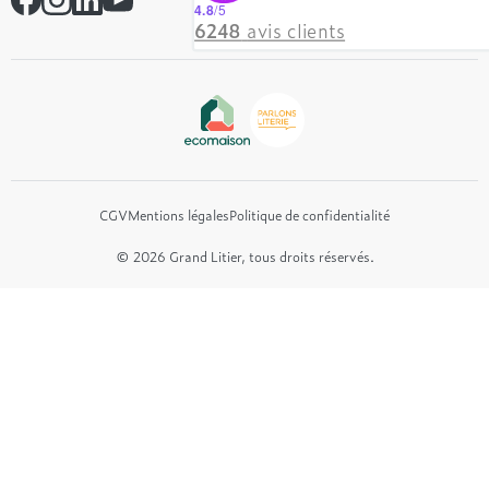
Contactez-nous
4.8
/5
Hôtel & Lodge
6248
avis clients
Beautyrest Luxury
Epeda
Tréca
Et bien plus encore...
CGV
Mentions légales
Politique de confidentialité
© 2026 Grand Litier, tous droits réservés.