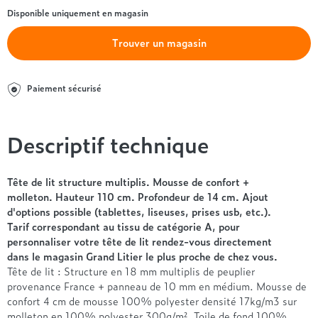
Entre 1000 et 1500€
Simmons
+ de 500€
+ de 1500€
Disponible uniquement en magasin
- de 1000€
+ de 1500€
Nos sommiers par prix
Entre 1000 et 1500€
Trouver un magasin
+ de 1500€
- de 1000€
Entre 1000 et 1500€
Paiement sécurisé
Nos matelas par marque
+ de 1000€
Alpen
André Renault
Descriptif technique
Beautyrest Luxury
Epeda
Tête de lit structure multiplis. Mousse de confort +
Ergotherm
molleton. Hauteur 110 cm. Profondeur de 14 cm. Ajout
Grand Litier
d'options possible (tablettes, liseuses, prises usb, etc.).
Tarif correspondant au tissu de catégorie A, pour
Hotel & Lodge
personnaliser votre tête de lit rendez-vous directement
Simmons
dans le magasin Grand Litier le plus proche de chez vous.
Styldecor
Tête de lit : Structure en 18 mm multiplis de peuplier
Technilat
provenance France + panneau de 10 mm en médium. Mousse de
Tempur
confort 4 cm de mousse 100% polyester densité 17kg/m3 sur
molleton en 100% polyester 300g/m². Toile de fond 100%