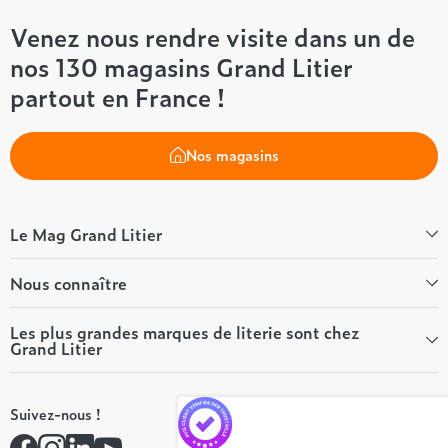
Venez nous rendre visite dans un de
nos 130 magasins Grand Litier
partout en France !
Nos magasins
Le Mag Grand Litier
Bien-être
Nous connaître
Conseils literie
Tous les articles du Mag
Qui sommes-nous ?
Les plus grandes marques de literie sont chez
Grand Litier
Tous nos guides
Nos valeurs
Nos engagements
Tempur
On recrute ! 👋
Suivez-nous !
André Renault
Rejoindre notre réseau
Simmons