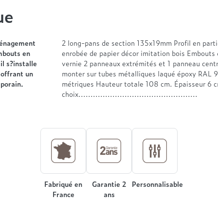
ue
ménagement
2 long-pans de section 135x19mm Profil en part
embouts en
enrobée de papier décor imitation bois Embouts 
l s?installe
vernie 2 panneaux extrémités et 1 panneau centra
 offrant un
monter sur tubes métalliques laqué époxy RAL 90
mporain.
métriques Hauteur totale 108 cm. Épaisseur 6 c
choix.................................................
Fabriqué en
Garantie 2
Personnalisable
France
ans