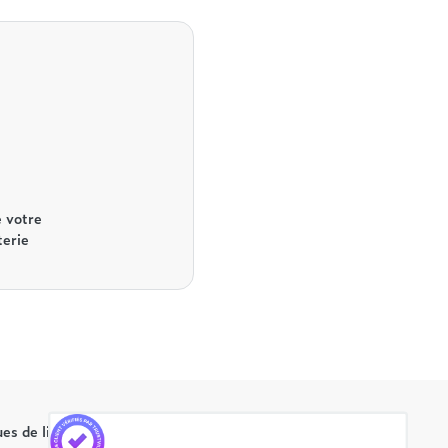
 votre
terie
es de literie