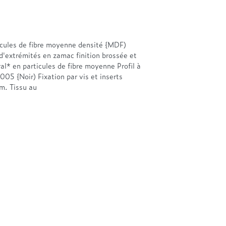
icules de fibre moyenne densité {MDF)
d'extrémités en zamac finition brossée et
l* en particules de fibre moyenne Profil à
05 {Noir) Fixation par vis et inserts
m. Tissu au