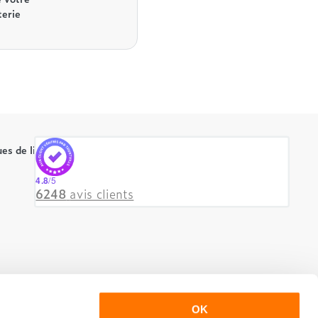
terie
es de literie
4.8
/5
6248
avis clients
OK