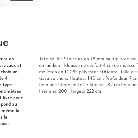
ue
ture en
Tête de lit : Structure en 18 mm multiplis de p
erticaux et
en médium. Mousse de confort 4 cm de mousse 
 choix un
molleton en 100% polyester 300g/m². Toile de 
de 4
tissu au choix. Hauteur 140 cm. Profondeur 9 cm.
n type
Pour une literie en 160 : largeur 182 cm Pour un
entimètres
literie en 200 : largeur 222 cm
t livré avec
espond au
us même la
s le
vous.