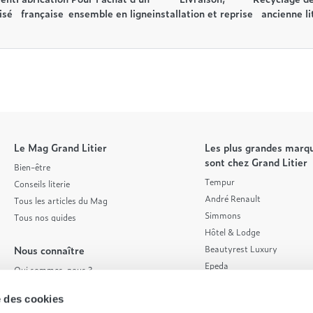
isé
française
ensemble en ligne
installation et reprise
ancienne li
Le Mag Grand Litier
Les plus grandes marqu
sont chez Grand Litier
Bien-être
Tempur
Conseils literie
André Renault
Tous les articles du Mag
Simmons
Tous nos guides
Hôtel & Lodge
Nous connaître
Beautyrest Luxury
Epeda
Qui sommes-nous ?
Tréca
Nos valeurs
Et bien plus encore...
se des cookies
Nos engagements