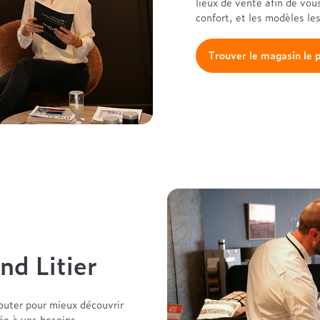
lieux de vente afin de vou
confort, et les modèles le
Trouver le magasin le 
nd Litier
outer pour mieux découvrir
tée à vos besoins.