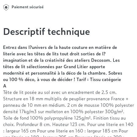
Entre 1000 et 1500€
Simmons
+ de 500€
+ de 1500€
Paiement sécurisé
- de 1000€
+ de 1500€
Nos sommiers par prix
Entre 1000 et 1500€
+ de 1500€
- de 1000€
Descriptif technique
Entre 1000 et 1500€
Nos matelas par marque
+ de 1000€
Entrez dans l?univers de la haute couture en matière de
Alpen
literie avec les têtes de lits tout droit sorties de l?
André Renault
imagination et de la créativité des ateliers Decosom. Les
Beautyrest Luxury
têtes de lit sélectionnées par Grand Litier apporte
modernité et personnalité à la déco de la chambre. Sobres
Epeda
ou 100 % déco, à vous de décider ! Tarif : Tissu catégorie
Ergotherm
A
Grand Litier
Tête de lit posée au sol avec un encadrement de 2.5 cm.
Hotel & Lodge
Structure en 18 mm multiplis de peuplier provenance France +
panneau de 10 mm en médium. 2 cm de mousse 100% polyester
Simmons
densité 17kg/m3 sur molleton en 100% polyester 300g/m².
Styldecor
Toile de fond 100% polypropylène 125g/m². Finition tissu au
Technilat
choix. Profondeur 8 cm. Hauteur 123 cm. Pour une literie en 140
Tempur
: largeur 165 cm Pour une literie en 160 : largeur 185 cm Pour
une literie en 180 : largeur 205 cm Pour une literie en 200 :