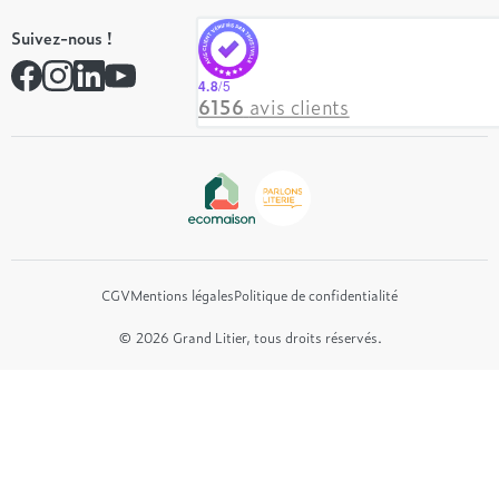
Tempur
On recrute ! 👋
Suivez-nous !
André Renault
Rejoindre notre réseau
Simmons
Contactez-nous
4.8
/5
Hôtel & Lodge
6156
avis clients
Beautyrest Luxury
Epeda
Tréca
Et bien plus encore...
CGV
Mentions légales
Politique de confidentialité
© 2026 Grand Litier, tous droits réservés.