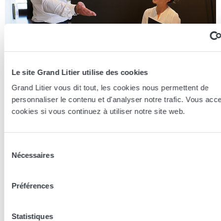
Le site Grand Litier utilise des cookies
Grand Litier vous dit tout, les cookies nous permettent de
personnaliser le contenu et d'analyser notre trafic. Vous acc
Essayer en magasin
cookies si vous continuez à utiliser notre site web.
Nos conseillers spécialistes du bien-être sont à votre disposition
en lieux de vente afin de vous guider au mieux vers la
Sélection
technologie, le confort, et les modèles les plus adaptés à votre
Nécessaires
du
sommeil...
consentement
Préférences
Trouver le magasin le plus proche
Statistiques