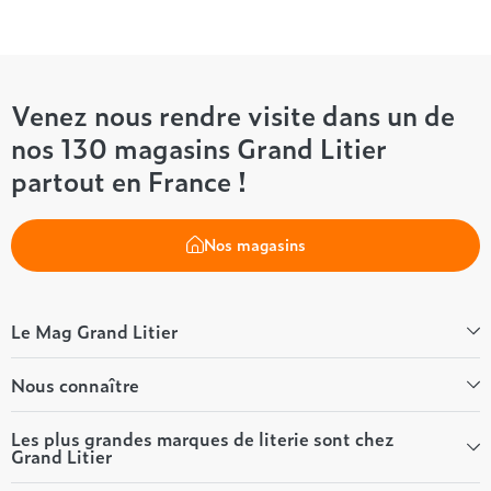
Venez nous rendre visite dans un de
nos 130 magasins Grand Litier
partout en France !
Nos magasins
Le Mag Grand Litier
Bien-être
Nous connaître
Conseils literie
Tous les articles du Mag
Qui sommes-nous ?
Les plus grandes marques de literie sont chez
Grand Litier
Tous nos guides
Nos valeurs
Nos engagements