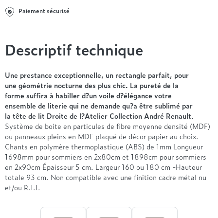
Entre 1000 et 1500€
Simmons
+ de 500€
+ de 1500€
Paiement sécurisé
- de 1000€
+ de 1500€
Nos sommiers par prix
Entre 1000 et 1500€
+ de 1500€
- de 1000€
Descriptif technique
Entre 1000 et 1500€
Nos matelas par marque
+ de 1000€
Une prestance exceptionnelle, un rectangle parfait, pour
Alpen
une géométrie nocturne des plus chic. La pureté de la
André Renault
forme suffira à habiller d?un voile d?élégance votre
Beautyrest Luxury
ensemble de literie qui ne demande qu?a être sublimé par
la tête de lit Droite de l?Atelier Collection André Renault.
Epeda
Système de boite en particules de fibre moyenne densité (MDF)
Ergotherm
ou panneaux pleins en MDF plaqué de décor papier au choix.
Grand Litier
Chants en polymère thermoplastique (ABS) de 1mm Longueur
Hotel & Lodge
1698mm pour sommiers en 2x80cm et 1898cm pour sommiers
en 2x90cm Épaisseur 5 cm. Largeur 160 ou 180 cm -Hauteur
Simmons
totale 93 cm. Non compatible avec une finition cadre métal nu
Styldecor
et/ou R.I.I.
Technilat
Tempur