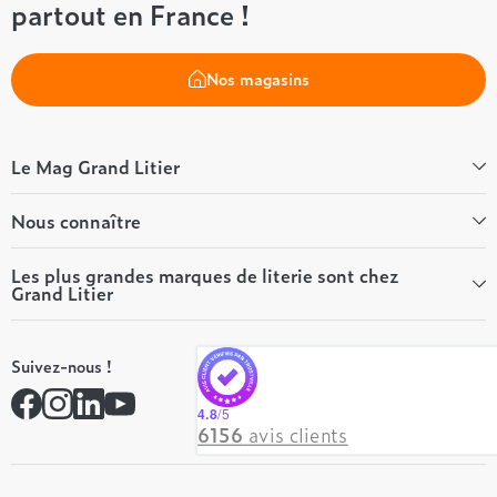
partout en France !
Nos magasins
Le Mag Grand Litier
Bien-être
Nous connaître
Conseils literie
Tous les articles du Mag
Qui sommes-nous ?
Les plus grandes marques de literie sont chez
Grand Litier
Tous nos guides
Nos valeurs
Nos engagements
Tempur
On recrute ! 👋
Suivez-nous !
André Renault
Rejoindre notre réseau
Simmons
Contactez-nous
4.8
/5
Hôtel & Lodge
6156
avis clients
Beautyrest Luxury
Epeda