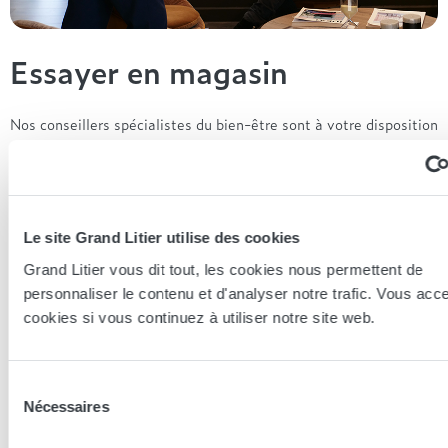
Essayer en magasin
Nos conseillers spécialistes du bien-être sont à votre disposition
en lieux de vente afin de vous guider au mieux vers la
technologie, le confort, et les modèles les plus adaptés à votre
sommeil...
Le site Grand Litier utilise des cookies
Trouver le magasin le plus proche
Grand Litier vous dit tout, les cookies nous permettent de
personnaliser le contenu et d'analyser notre trafic. Vous acc
Les conseillers Grand Litier
cookies si vous continuez à utiliser notre site web.
Nos conseillers prennent le temps de vous écouter pour
Sélection
mieux découvrir vos besoins et vous conseiller la literie
Nécessaires
adaptée à vos besoins.
du
consentement