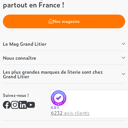
partout en France !
Nos magasins
Le Mag Grand Litier
Bien-être
Nous connaître
Conseils literie
Tous les articles du Mag
Qui sommes-nous ?
Les plus grandes marques de literie sont chez
Grand Litier
Tous nos guides
Nos valeurs
Nos engagements
Tempur
On recrute ! 👋
Suivez-nous !
André Renault
Rejoindre notre réseau
Simmons
Contactez-nous
4.8
/5
Hôtel & Lodge
6232
avis clients
Beautyrest Luxury
Epeda