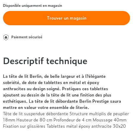
Entre 1000 et 1500€
Simmons
+ de 500€
+ de 1500€
Disponible uniquement en magasin
- de 1000€
+ de 1500€
Nos sommiers par prix
Entre 1000 et 1500€
Trouver un magasin
+ de 1500€
- de 1000€
Entre 1000 et 1500€
Paiement sécurisé
Nos matelas par marque
+ de 1000€
Alpen
André Renault
Descriptif technique
Beautyrest Luxury
Epeda
La tête de lit Berlin, de belle largeur et à l?élégante
Ergotherm
sobriété, de dote de tablettes en métal et époxy
Grand Litier
anthracites au design soigné. Pratiques ces tablettes
ajoutent au dessin de la tête de lit une finition des plus
Hotel & Lodge
esthétiques. La tête de lit débordante Berlin Prestige saura
Simmons
mettre en valeur votre ensemble de literie.
Styldecor
Tête de lit suspendue débordante Structure multiplis de peuplier
Technilat
18mm Hauteur de 80 cm Profondeur de 4 cm Moussage 40mm
Tempur
Fixation sur glissières Tablettes métal époxy anthracite 30x20