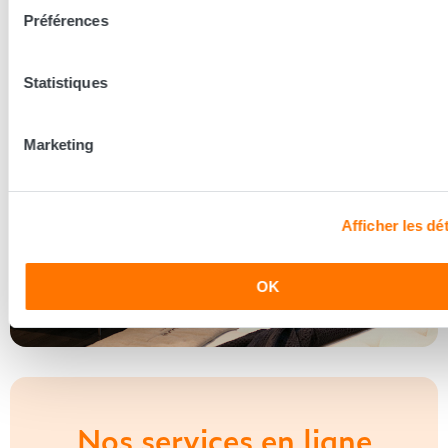
Découvrir les coulisses
Préférences
Statistiques
Marketing
Afficher les dét
OK
Nos services en ligne