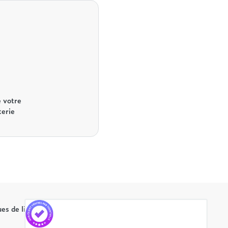
 votre
terie
es de literie