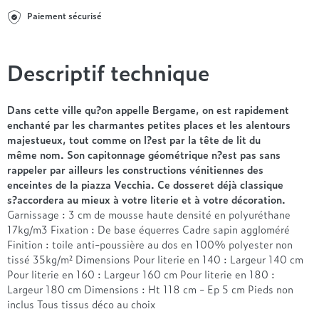
Entre 1000 et 1500€
Simmons
+ de 500€
+ de 1500€
Paiement sécurisé
- de 1000€
+ de 1500€
Nos sommiers par prix
Entre 1000 et 1500€
+ de 1500€
- de 1000€
Descriptif technique
Entre 1000 et 1500€
Nos matelas par marque
+ de 1000€
Dans cette ville qu?on appelle Bergame, on est rapidement
Alpen
enchanté par les charmantes petites places et les alentours
André Renault
majestueux, tout comme on l?est par la tête de lit du
Beautyrest Luxury
même nom. Son capitonnage géométrique n?est pas sans
rappeler par ailleurs les constructions vénitiennes des
Epeda
enceintes de la piazza Vecchia. Ce dosseret déjà classique
Ergotherm
s?accordera au mieux à votre literie et à votre décoration.
Grand Litier
Garnissage : 3 cm de mousse haute densité en polyuréthane
Hotel & Lodge
17kg/m3 Fixation : De base équerres Cadre sapin aggloméré
Finition : toile anti-poussière au dos en 100% polyester non
Simmons
tissé 35kg/m² Dimensions Pour literie en 140 : Largeur 140 cm
Styldecor
Pour literie en 160 : Largeur 160 cm Pour literie en 180 :
Technilat
Largeur 180 cm Dimensions : Ht 118 cm - Ep 5 cm Pieds non
Tempur
inclus Tous tissus déco au choix