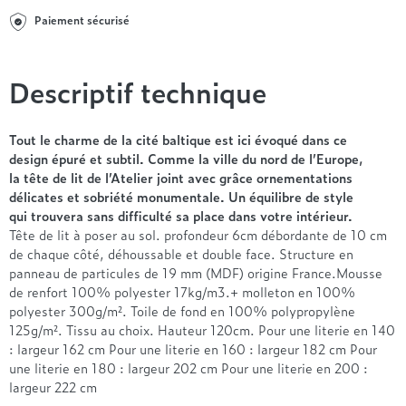
Entre 1000 et 1500€
Simmons
+ de 500€
+ de 1500€
Paiement sécurisé
- de 1000€
+ de 1500€
Nos sommiers par prix
Entre 1000 et 1500€
+ de 1500€
- de 1000€
Descriptif technique
Entre 1000 et 1500€
Nos matelas par marque
+ de 1000€
Tout le charme de la cité baltique est ici évoqué dans ce
Alpen
design épuré et subtil. Comme la ville du nord de l’Europe,
André Renault
la tête de lit de l’Atelier joint avec grâce ornementations
Beautyrest Luxury
délicates et sobriété monumentale. Un équilibre de style
qui trouvera sans difficulté sa place dans votre intérieur.
Epeda
Tête de lit à poser au sol. profondeur 6cm débordante de 10 cm
Ergotherm
de chaque côté, déhoussable et double face. Structure en
Grand Litier
panneau de particules de 19 mm (MDF) origine France.Mousse
Hotel & Lodge
de renfort 100% polyester 17kg/m3.+ molleton en 100%
polyester 300g/m². Toile de fond en 100% polypropylène
Simmons
125g/m². Tissu au choix. Hauteur 120cm. Pour une literie en 140
Styldecor
: largeur 162 cm Pour une literie en 160 : largeur 182 cm Pour
Technilat
une literie en 180 : largeur 202 cm Pour une literie en 200 :
Tempur
largeur 222 cm