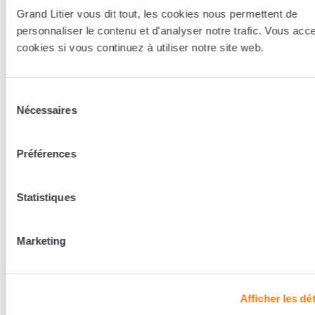
Grand Litier vous dit tout, les cookies nous permettent de
personnaliser le contenu et d'analyser notre trafic. Vous acc
cookies si vous continuez à utiliser notre site web.
Sélection
Nécessaires
du
consentement
Préférences
Essayer en magasin
Statistiques
Nos conseillers spécialistes du bien-être sont à votre disposition
en lieux de vente afin de vous guider au mieux vers la
Marketing
technologie, le confort, et les modèles les plus adaptés à votre
sommeil...
Afficher les dét
Trouver le magasin le plus proche