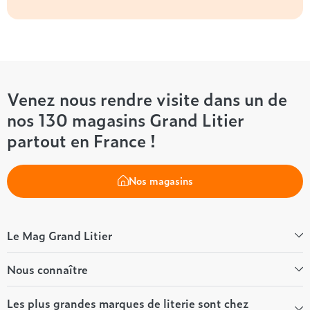
Venez nous rendre visite dans un de
nos 130 magasins Grand Litier
partout en France !
Nos magasins
Le Mag Grand Litier
Bien-être
Nous connaître
Conseils literie
Tous les articles du Mag
Qui sommes-nous ?
Les plus grandes marques de literie sont chez