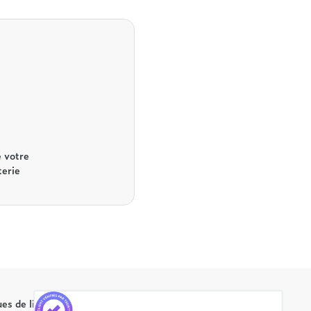
 votre
terie
es de literie