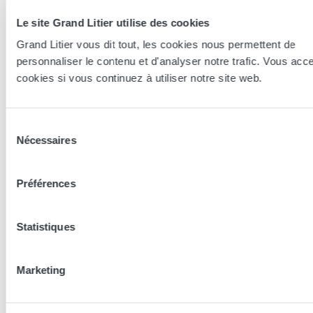
Essayer en magasin
Le site Grand Litier utilise des cookies
Grand Litier vous dit tout, les cookies nous permettent de
Nos conseillers spécialistes du bien-être sont à votre disposition
personnaliser le contenu et d'analyser notre trafic. Vous acc
en lieux de vente afin de vous guider au mieux vers la
cookies si vous continuez à utiliser notre site web.
technologie, le confort, et les modèles les plus adaptés à votre
sommeil...
Sélection
Trouver le magasin le plus proche
Nécessaires
du
consentement
Les conseillers Grand Litier
Préférences
Statistiques
Nos conseillers prennent le temps de vous écouter pour
mieux découvrir vos besoins et vous conseiller la literie
adaptée à vos besoins.
Marketing
Découvrir les coulisses