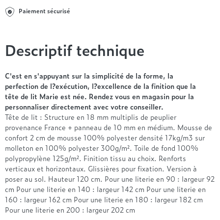
Entre 1000 et 1500€
Simmons
+ de 500€
+ de 1500€
Paiement sécurisé
- de 1000€
+ de 1500€
Nos sommiers par prix
Entre 1000 et 1500€
+ de 1500€
- de 1000€
Descriptif technique
Entre 1000 et 1500€
Nos matelas par marque
+ de 1000€
C'est en s'appuyant sur la simplicité de la forme, la
Alpen
perfection de l?exécution, l?excellence de la finition que la
André Renault
tête de lit Marie est née. Rendez vous en magasin pour la
Beautyrest Luxury
personnaliser directement avec votre conseiller.
Tête de lit : Structure en 18 mm multiplis de peuplier
Epeda
provenance France + panneau de 10 mm en médium. Mousse de
Ergotherm
confort 2 cm de mousse 100% polyester densité 17kg/m3 sur
Grand Litier
molleton en 100% polyester 300g/m². Toile de fond 100%
Hotel & Lodge
polypropylène 125g/m². Finition tissu au choix. Renforts
verticaux et horizontaux. Glissières pour fixation. Version à
Simmons
poser au sol. Hauteur 120 cm. Pour une literie en 90 : largeur 92
Styldecor
cm Pour une literie en 140 : largeur 142 cm Pour une literie en
Technilat
160 : largeur 162 cm Pour une literie en 180 : largeur 182 cm
Tempur
Pour une literie en 200 : largeur 202 cm