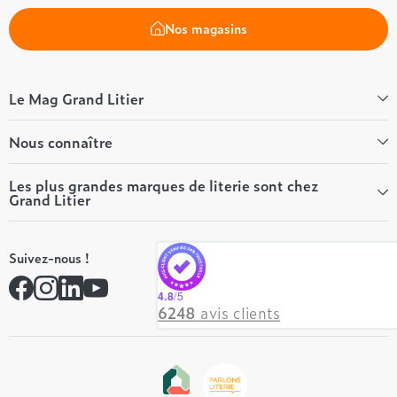
Nos magasins
Le Mag Grand Litier
Bien-être
Nous connaître
Conseils literie
Tous les articles du Mag
Qui sommes-nous ?
Les plus grandes marques de literie sont chez
Grand Litier
Tous nos guides
Nos valeurs
Nos engagements
Tempur
On recrute ! 👋
Suivez-nous !
André Renault
Rejoindre notre réseau
Simmons
Contactez-nous
4.8
/5
Hôtel & Lodge
6248
avis clients
Beautyrest Luxury
Epeda
Tréca
Et bien plus encore...