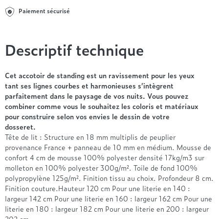
Entre 1000 et 1500€
Simmons
+ de 500€
+ de 1500€
Paiement sécurisé
- de 1000€
+ de 1500€
Nos sommiers par prix
Entre 1000 et 1500€
+ de 1500€
- de 1000€
Descriptif technique
Entre 1000 et 1500€
Nos matelas par marque
+ de 1000€
Cet accotoir de standing est un ravissement pour les yeux
Alpen
tant ses lignes courbes et harmonieuses s’intègrent
André Renault
parfaitement dans le paysage de vos nuits. Vous pouvez
Beautyrest Luxury
combiner comme vous le souhaitez les coloris et matériaux
pour construire selon vos envies le dessin de votre
Epeda
dosseret.
Ergotherm
Tête de lit : Structure en 18 mm multiplis de peuplier
Grand Litier
provenance France + panneau de 10 mm en médium. Mousse de
Hotel & Lodge
confort 4 cm de mousse 100% polyester densité 17kg/m3 sur
molleton en 100% polyester 300g/m². Toile de fond 100%
Simmons
polypropylène 125g/m². Finition tissu au choix. Profondeur 8 cm.
Styldecor
Finition couture.Hauteur 120 cm Pour une literie en 140 :
Technilat
largeur 142 cm Pour une literie en 160 : largeur 162 cm Pour une
Tempur
literie en 180 : largeur 182 cm Pour une literie en 200 : largeur
202 cm