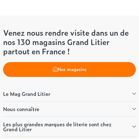
Venez nous rendre visite dans un de
nos 130 magasins Grand Litier
partout en France !
Nos magasins
Le Mag Grand Litier
Bien-être
Nous connaître
Conseils literie
Tous les articles du Mag
Qui sommes-nous ?
Les plus grandes marques de literie sont chez
Grand Litier
Tous nos guides
Nos valeurs
Nos engagements