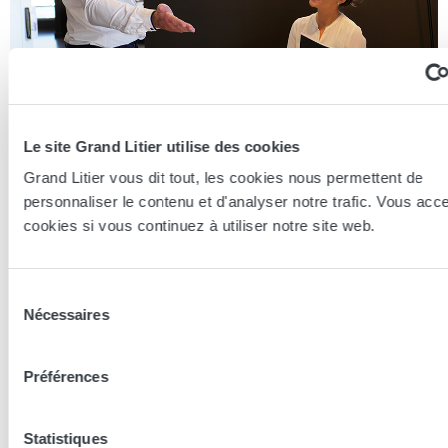
Le site Grand Litier utilise des cookies
Grand Litier vous dit tout, les cookies nous permettent de
personnaliser le contenu et d'analyser notre trafic. Vous acc
Essayer en magasin
cookies si vous continuez à utiliser notre site web.
Nos conseillers spécialistes du bien-être sont à votre disposition
en lieux de vente afin de vous guider au mieux vers la
Sélection
technologie, le confort, et les modèles les plus adaptés à votre
Nécessaires
du
sommeil...
consentement
Préférences
Trouver le magasin le plus proche
Statistiques