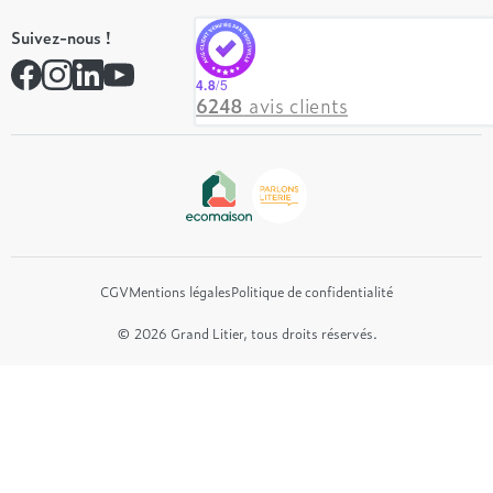
Tempur
On recrute ! 👋
Suivez-nous !
André Renault
Rejoindre notre réseau
Simmons
Contactez-nous
4.8
/5
Hôtel & Lodge
6248
avis clients
Beautyrest Luxury
Epeda
Tréca
Et bien plus encore...
CGV
Mentions légales
Politique de confidentialité
© 2026 Grand Litier, tous droits réservés.