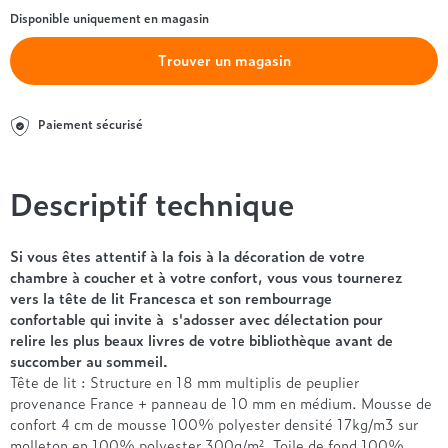
Entre 1000 et 1500€
Simmons
+ de 500€
+ de 1500€
Disponible uniquement en magasin
- de 1000€
+ de 1500€
Nos sommiers par prix
Entre 1000 et 1500€
Trouver un magasin
+ de 1500€
- de 1000€
Entre 1000 et 1500€
Paiement sécurisé
Nos matelas par marque
+ de 1000€
Alpen
André Renault
Descriptif technique
Beautyrest Luxury
Epeda
Si vous êtes attentif à la fois à la décoration de votre
Ergotherm
chambre à coucher et à votre confort, vous vous tournerez
Grand Litier
vers la tête de lit Francesca et son rembourrage
confortable qui invite à s'adosser avec délectation pour
Hotel & Lodge
relire les plus beaux livres de votre bibliothèque avant de
Simmons
succomber au sommeil.
Styldecor
Tête de lit : Structure en 18 mm multiplis de peuplier
Technilat
provenance France + panneau de 10 mm en médium. Mousse de
Tempur
confort 4 cm de mousse 100% polyester densité 17kg/m3 sur
molleton en 100% polyester 300g/m². Toile de fond 100%