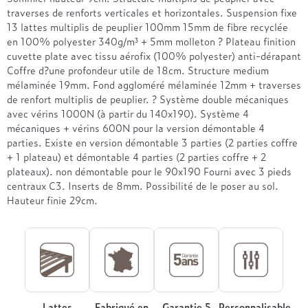
Treca
traverses de renforts verticales et horizontales. Suspension fixe
13 lattes multiplis de peuplier 100mm 15mm de fibre recyclée
en 100% polyester 340g/m³ + 5mm molleton ? Plateau finition
cuvette plate avec tissu aérofix (100% polyester) anti-dérapant
Coffre d?une profondeur utile de 18cm. Structure medium
mélaminée 19mm. Fond aggloméré mélaminée 12mm + traverses
de renfort multiplis de peuplier. ? Système double mécaniques
avec vérins 1000N (à partir du 140x190). Système 4
mécaniques + vérins 600N pour la version démontable 4
parties. Existe en version démontable 3 parties (2 parties coffre
+ 1 plateau) et démontable 4 parties (2 parties coffre + 2
plateaux). non démontable pour le 90x190 Fourni avec 3 pieds
centraux C3. Inserts de 8mm. Possibilité de le poser au sol.
Hauteur finie 29cm.
Lattes
Fabriqué en
Garantie 5
Personnalisable