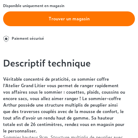
Entre 1000 et 1500€
Simmons
+ de 500€
+ de 1500€
Disponible uniquement en magasin
- de 1000€
+ de 1500€
Nos sommiers par prix
Entre 1000 et 1500€
Trouver un magasin
+ de 1500€
- de 1000€
Entre 1000 et 1500€
Paiement sécurisé
Nos matelas par marque
+ de 1000€
Alpen
André Renault
Descriptif technique
Beautyrest Luxury
Epeda
Véritable concentré de praticité, ce sommier coffre
Ergotherm
l'Atelier Grand Litier vous permet de ranger rapidement
Grand Litier
vos affaires sous le sommier : couettes, plaids, coussins ou
encore sacs, vous allez aimer ranger ! Le sommier-coffre
Hotel & Lodge
Arthur possède une structure multiplis de peuplier ainsi
Simmons
que des traverses couplés avec de la mousse de confort, le
Styldecor
tout afin d'avoir un rendu haut de gamme. Sa hauteur
Technilat
totale est de 26 centimètres, rendez vous en magasin pour
Tempur
le personnaliser.
Sommier hauteur 9cm. Structure multiplis de peuplier avec