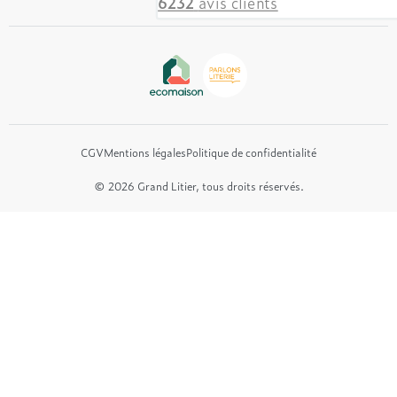
6232
avis clients
Beautyrest Luxury
Epeda
Tréca
Et bien plus encore...
CGV
Mentions légales
Politique de confidentialité
© 2026 Grand Litier, tous droits réservés.