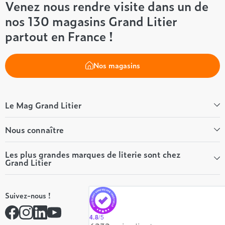
Venez nous rendre visite dans un de
nos 130 magasins Grand Litier
partout en France !
Nos magasins
Le Mag Grand Litier
Bien-être
Nous connaître
Conseils literie
Tous les articles du Mag
Qui sommes-nous ?
Les plus grandes marques de literie sont chez
Grand Litier
Tous nos guides
Nos valeurs
Nos engagements
Tempur
On recrute ! 👋
Suivez-nous !
André Renault
Rejoindre notre réseau
Simmons
Contactez-nous
4.8
/5
Hôtel & Lodge