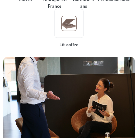
France
ans
Lit coffre