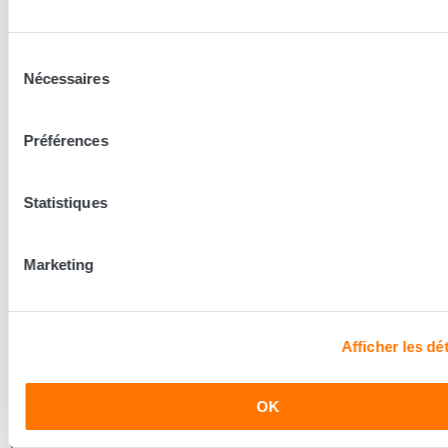
Sélection
Nécessaires
du
consentement
Préférences
L'Atelier
Statistiques
Sommier coffre Hendaye
140x190 (2 personnes)
Marketing
1 382,15 €
Afficher les dét
Les conseillers Grand Litier
OK
Nos conseillers prennent le temps de vous écouter pour
mieux découvrir vos besoins et vous conseiller la literie